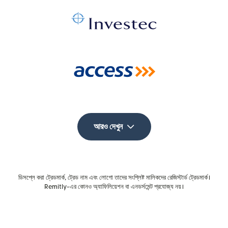
আরও দেখুন
ডিসপ্লে করা ট্রেডমার্ক, ট্রেড নাম এবং লোগো তাদের সংশ্লিষ্ট মালিকদের রেজিস্টার্ড ট্রেডমার্ক।
Remitly-এর কোনও অ্যাফিলিয়েশন বা এনডর্সমেন্ট প্রযোজ্য নয়।