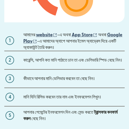
(নতুন উইন্ডোতে খুলবে)
(নতুন উইন্ডোতে খুলবে
আমাদের
website
-এ অথবা
App Store
অথবা
Google
1
(নতুন উইন্ডোতে খুলবে)
Play
-এ আমাদের অ্যাপে আপনার ইমেল অ্যাড্রেস দিয়ে একটি
অ্যাকাউন্ট তৈরি করুন।
2
কারেন্সি, আপনি কত মানি পাঠাতে চান তা এবং ডেলিভারি স্পিড বেছে নিন।
3
কীভাবে আপনার মানি ডেলিভার করবেন তা বেছে নিন।
4
মানি যিনি রিসিভ করবেন তার নাম এবং ইনফরমেশন লিখুন।
আপনার পেমেন্টের ইনফরমেশন দিন এবং সেন্ড করতে
ট্রান্সফার কনফার্ম
5
করুন
বেছে নিন।