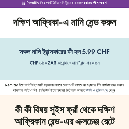
Remitly দিয়ে ফার্স্ট টাইম মানি ট্রান্সফার করলে
কোনও ফী লাগবে না
দক্ষিণ আফ্রিকা-এ মানি সেন্ড করুন
সকল মানি ট্রান্সফারের ফী হল 5.99 CHF
CHF
থেকে
ZAR
কারেন্সিতে মানি ট্রান্সফার করলে
Remitly দিয়ে ফার্স্ট টাইম মানি ট্রান্সফার করলে কোনও ফী লাগবে না শুধুমাত্র নিউ কাস্টমারদের জন্য।
(নতুন উইন্ডোতে খ
কাস্টমার প্রতি একটা। লিমিটেড টাইম অফার। ডিটেলসে জানতে
টার্মস ও কন্ডিশন
দেখুন।
কী কী বিষয় সুইস ফ্রাঁ থেকে দক্ষিণ
আফ্রিকান রেন্ড-এর এক্সচেঞ্জ রেটে