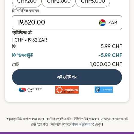
CHF
200
CHF
2,000
CHF
5,000
তিনি রিসিভ করবেন
ZAR
প্রতিদিনের রেট
1 CHF = 19.82 ZAR
ফি
5.99 CHF
ফি ডিসকাউন্ট
-5.99 CHF
মোট
1,000.00 CHF
এই রেটটি পান
এবং আরও
শুধুমাত্র নিউ কাস্টমারদের জন্য। কাস্টমার প্রতি একটা। লিমিটেড টাইম অফার। দেখানো যেকোনও রেট
(নতুন উইন্ডোতে খুলবে)
চেঞ্জ হতে পারে। ডিটেলসে জানতে
টার্মস ও কন্ডিশন
দেখুন।