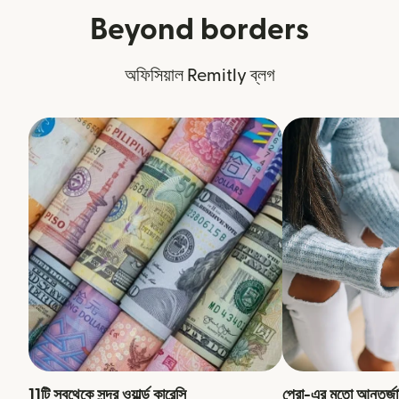
Beyond borders
অফিসিয়াল Remitly ব্লগ
11টি সবথেকে সুন্দর ওয়ার্ল্ড কারেন্সি
প্রো-এর মতো আন্তর্জা