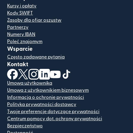
Kursy i opłaty
Kody SWIFT
Zasoby dla ofiar oszustw
Partnerzy
Numery IBAN
Poleć znajomym
Wsparcie
Często zadawane pytania
Kontakt
(otwiera się w nowym oknie)
(otwiera się w nowym oknie)
(otwiera się w nowym oknie)
(otwiera się w nowym oknie)
(otwiera się w nowym oknie)
(otwiera się w nowym oknie
Umowa użytkownika
Umowa z użytkownikiem biznesowym
Informacja o ochronie prywatności
Polityka prywatności dostawcy
Twoje preferencje dotyczące prywatności
Centrum pomocy dot. ochrony prywatności
Bezpieczeństwo