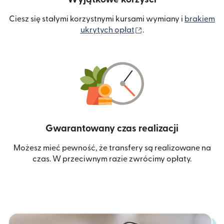
Ciesz się stałymi korzystnymi kursami wymiany i
brakiem
(otwiera się w nowym 
ukrytych opłat
.
Gwarantowany czas realizacji
Możesz mieć pewność, że transfery są realizowane na
czas. W przeciwnym razie zwrócimy opłaty.