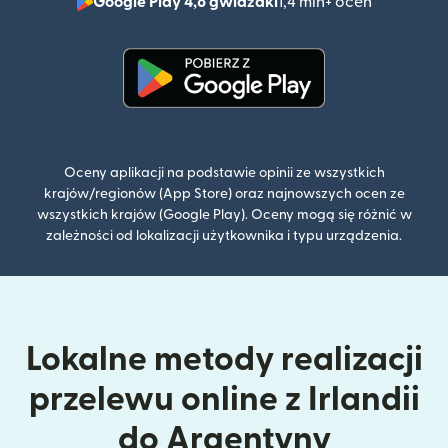
Google Play 4,8 gwiazdki
1,4 mln+ ocen
(otwiera 
(otwiera się w nowym oknie)
Oceny aplikacji na podstawie opinii ze wszystkich
krajów/regionów (App Store) oraz najnowszych ocen ze
wszystkich krajów (Google Play). Oceny mogą się różnić w
zależności od lokalizacji użytkownika i typu urządzenia.
Lokalne metody realizacji
przelewu online z Irlandii
do Argentyny