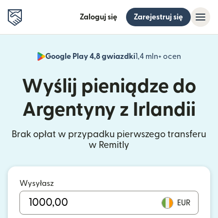
Zaloguj się
Zarejestruj się
Google Play 4,8 gwiazdki
1,4 mln+ ocen
(otwiera 
Wyślij pieniądze do
Argentyny z Irlandii
Brak opłat w przypadku pierwszego transferu
w Remitly
Wysyłasz
EUR