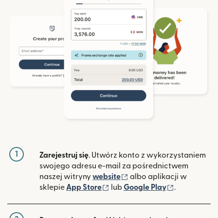
1
Zarejestruj się
. Utwórz konto z wykorzystaniem
swojego adresu e-mail za pośrednictwem
(otwiera się w nowym ok
naszej witryny
website
albo aplikacji w
(otwiera się w nowym oknie)
(otwiera si
sklepie
App Store
lub
Google Play
.