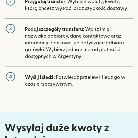
2
Przygotuj transfer
. Wybierz walutę, kwotę,
którą chcesz wysłać, oraz szybkość dostawy.
3
Podaj szczegóły transferu:
Wpisz imię i
nazwisko odbiorcy, dane kontaktowe oraz
informacje bankowe lub dotyczące odbioru
gotówki. Wybierz jedną z metod płatności
dostępnych w Argentyny.
4
Wyślij i śledź:
Potwierdź przelew i śledź go w
czasie rzeczywistym.
Wysyłaj duże kwoty z