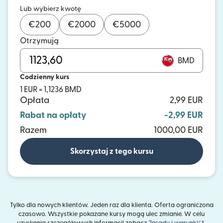
Lub wybierz kwotę
€
200
€
2000
€
5000
Otrzymują
BMD
Codzienny kurs
1 EUR = 1,1236 BMD
Opłata
2,99 EUR
Rabat na opłaty
-2,99 EUR
Razem
1000,00 EUR
Skorzystaj z tego kursu
Tylko dla nowych klientów. Jeden raz dla klienta. Oferta ograniczona
czasowo. Wszystkie pokazane kursy mogą ulec zmianie. W celu
(otwie