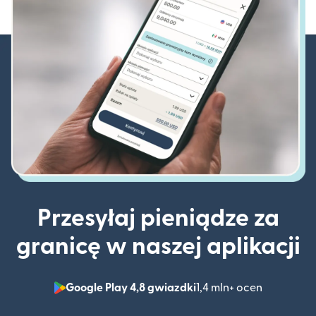
Przesyłaj pieniądze za
granicę w naszej aplikacji
Google Play 4,8 gwiazdki
1,4 mln+ ocen
(otwiera 