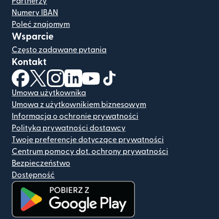
Partnerzy
Numery IBAN
Poleć znajomym
Wsparcie
Często zadawane pytania
Kontakt
(otwiera się w nowym oknie)
(otwiera się w nowym oknie)
(otwiera się w nowym oknie)
(otwiera się w nowym oknie)
(otwiera się w nowym oknie)
(otwiera się w nowym oknie
Umowa użytkownika
Umowa z użytkownikiem biznesowym
Informacja o ochronie prywatności
Polityka prywatności dostawcy
Twoje preferencje dotyczące prywatności
Centrum pomocy dot. ochrony prywatności
Bezpieczeństwo
Dostępność