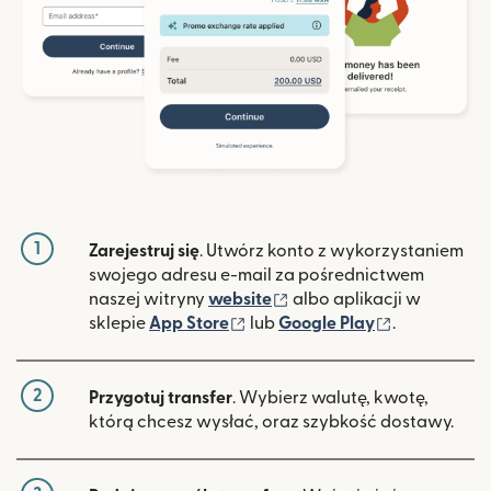
1
Zarejestruj się
. Utwórz konto z wykorzystaniem
swojego adresu e-mail za pośrednictwem
(otwiera się w nowym ok
naszej witryny
website
albo aplikacji w
(otwiera się w nowym oknie)
(otwiera si
sklepie
App Store
lub
Google Play
.
2
Przygotuj transfer
. Wybierz walutę, kwotę,
którą chcesz wysłać, oraz szybkość dostawy.