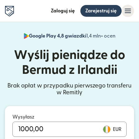
Zaloguj się
Zarejestruj się
Google Play 4,8 gwiazdki
1,4 mln+ ocen
(otwiera 
Wyślij pieniądze do
Bermud z Irlandii
Brak opłat w przypadku pierwszego transferu
w Remitly
Wysyłasz
EUR