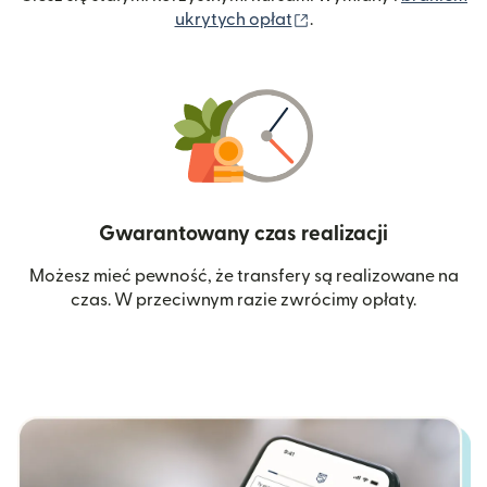
(otwiera się w nowym 
ukrytych opłat
.
Gwarantowany czas realizacji
Możesz mieć pewność, że transfery są realizowane na
czas. W przeciwnym razie zwrócimy opłaty.