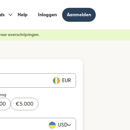
ds
Help
Inloggen
Aanmelden
oor overschrijvingen.
EUR
drag
000
€
5.000
USD