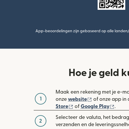
App-beoordelingen zijn gebaseerd op alle landen/r
Hoe je geld 
Maak een rekening met je e-ma
1
(wordt geopend
onze
website
of onze app in
(wordt geopend in een 
(word
Store
of
Google Play
.
Selecteer de valuta, het bedrag 
2
verzenden en de leveringssnelh