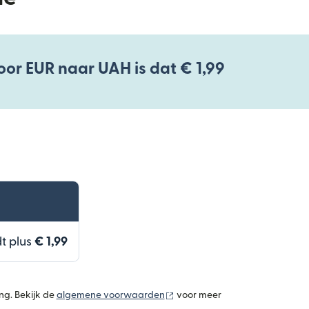
oor EUR naar UAH is dat € 1,99
t plus
€ 1,99
(wordt geopend in een nieuw v
ng. Bekijk de
algemene voorwaarden
voor meer