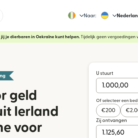
Naar:
Nederlan
jij je dierbaren in Oekraïne kunt helpen.
Tijdelijk geen vergoedingen v
U stuurt
ing
r geld
Of selecteer een be
it Ierland
€
200
€
2.
Zij ontvangen
ne voor