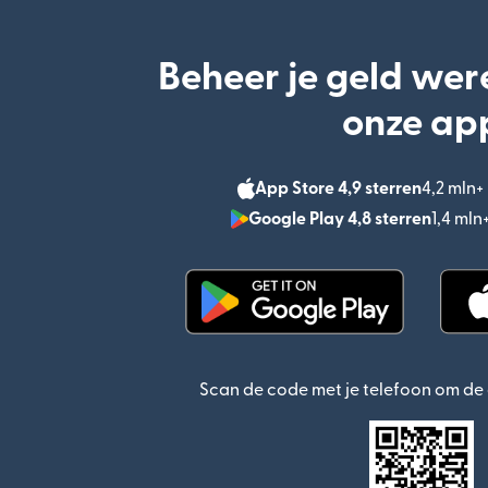
Beheer je geld wer
onze ap
App Store 4,9 sterren
4,2 mln
Google Play 4,8 sterren
1,4 ml
(wordt geopend in een n
Scan de code met je telefoon om d