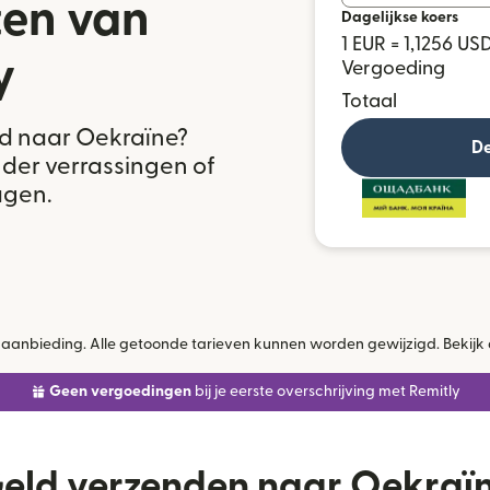
ten van
Dagelijkse koers
1 EUR = 1,1256 US
y
Vergoeding
Totaal
nd naar Oekraïne?
De
onder verrassingen of
agen.
jke aanbieding. Alle getoonde tarieven kunnen worden gewijzigd. Bekijk
Geen vergoedingen
bij je eerste overschrijving met Remitly
eld verzenden naar Oekraï