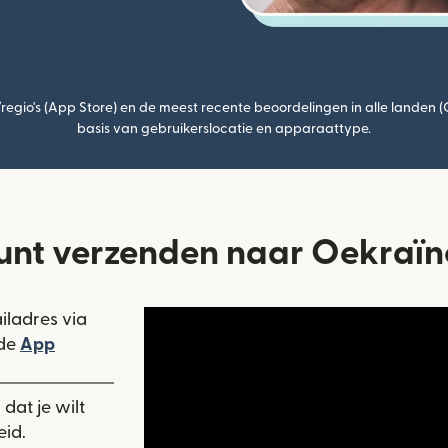
egio's (App Store) en de meest recente beoordelingen in alle landen 
basis van gebruikerslocatie en apparaattype.
kunt verzenden naar Oekraïn
iladres via
 in een nieuw venster)
 de
App
nieuw venster)
t geopend in een nieuw venster)
dat je wilt
eid.