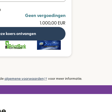
D
Geen vergoedingen
1.000,00 EUR
ze koers ontvangen
en meer
(wordt geopend in een nieuw venster)
 de
algemene voorwaarden
voor meer informatie.
ne