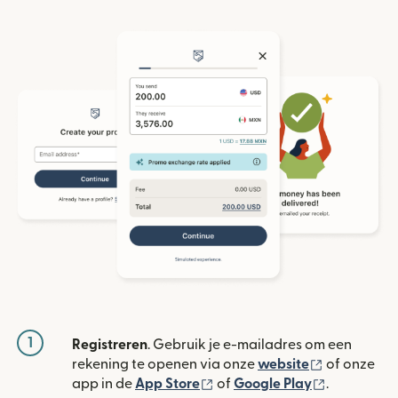
1
Registreren
. Gebruik je e-mailadres om een
(wordt geop
rekening te openen via onze
website
of onze
(wordt geopend in een nieuw
(wordt geo
app in de
App Store
of
Google Play
.