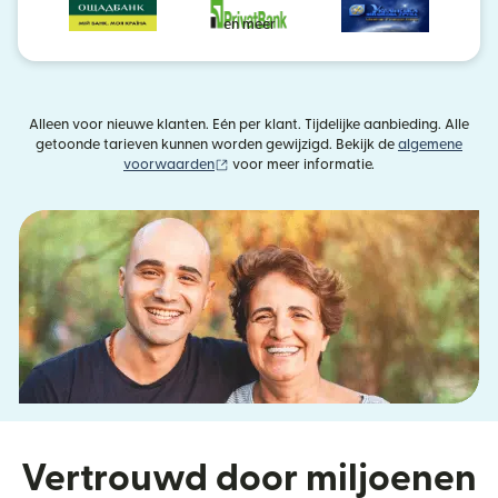
en meer
Alleen voor nieuwe klanten. Eén per klant. Tijdelijke aanbieding. Alle
getoonde tarieven kunnen worden gewijzigd. Bekijk de
algemene
(wordt geopend in een nieuw venster)
voorwaarden
voor meer informatie.
Vertrouwd door miljoenen