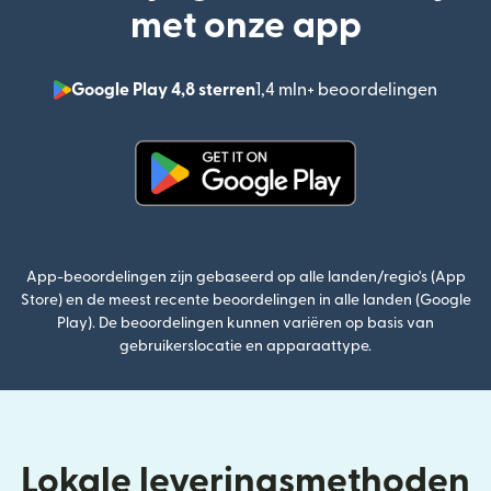
met onze app
Google Play 4,8 sterren
1,4 mln+ beoordelingen
(wordt
(wordt geopend in een nieuw v
App-beoordelingen zijn gebaseerd op alle landen/regio's (App
Store) en de meest recente beoordelingen in alle landen (Google
Play). De beoordelingen kunnen variëren op basis van
gebruikerslocatie en apparaattype.
Lokale leveringsmethoden