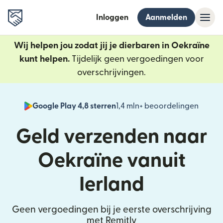
Inloggen
Aanmelden
Wij helpen jou zodat jij je dierbaren in Oekraïne
kunt helpen.
Tijdelijk geen vergoedingen voor
overschrijvingen.
Google Play 4,8 sterren
1,4 mln+ beoordelingen
(wordt
Geld verzenden naar
Oekraïne vanuit
Ierland
Geen vergoedingen bij je eerste overschrijving
met Remitly