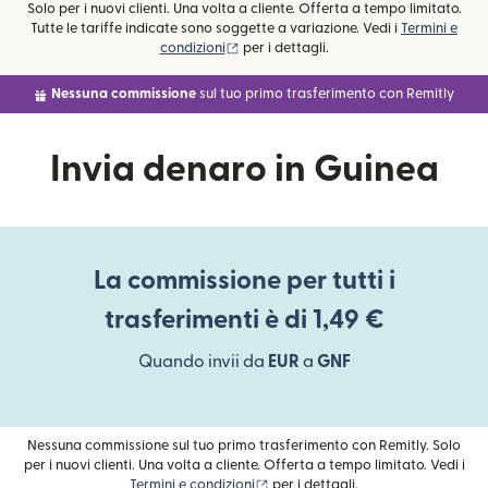
Solo per i nuovi clienti. Una volta a cliente. Offerta a tempo limitato.
Tutte le tariffe indicate sono soggette a variazione. Vedi i
Termini e
(si apre in una nuova finestra)
condizioni
per i dettagli.
Nessuna commissione
sul tuo primo trasferimento con Remitly
Invia denaro in Guinea
La commissione per tutti i
trasferimenti è di 1,49 €
Quando invii da
EUR
a
GNF
Nessuna commissione sul tuo primo trasferimento con Remitly. Solo
per i nuovi clienti. Una volta a cliente. Offerta a tempo limitato. Vedi i
(si apre in una nuova finestra)
Termini e condizioni
per i dettagli.