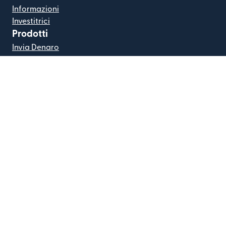
Informazioni
Investitrici
Prodotti
Invia Denaro
Ricevi Denaro
Remitly Business
Effettua l'accesso
Registrazione
Risorse
Tariffe e commissioni
Codici Swift
Risorse per stare in guardia da frodi e truffe
Partner
Codici IBAN
Segnala amici
Assistenza
Assistenza
Seguici