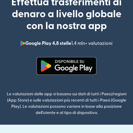
Effettua trasferimenti di
denaro a livello globale
con la nostra app
Google Play 4,8 stelle
1,4 mln+ valutazioni
(si apre i
(si apre in una nuova finestra)
Le valutazioni delle app si basano sui dati di tutti i Paesi/regioni
(App Store) e sulle valutazioni più recenti di tutti i Paesi (Google
Play). Le valutazioni possono variare in base alla posizione
dell'utente e al tipo di dispositivo.