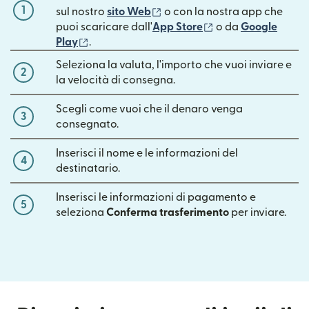
1
(si apre in una nuova finestra)
sul nostro
sito Web
o con la nostra app che
(si apre in una nuov
puoi scaricare dall'
App Store
o da
Google
(si apre in una nuova finestra)
Play
.
Seleziona la valuta, l'importo che vuoi inviare e
2
la velocità di consegna.
Scegli come vuoi che il denaro venga
3
consegnato.
Inserisci il nome e le informazioni del
4
destinatario.
Inserisci le informazioni di pagamento e
5
seleziona
Conferma trasferimento
per inviare.