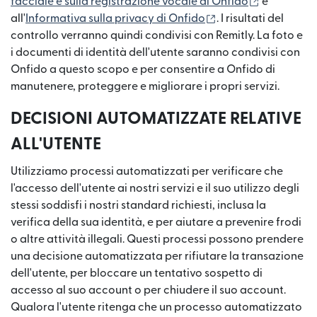
(si apre in
facciale e sulla registrazione vocale di Onfido
e
(si apre in una nuov
all'
Informativa sulla privacy di Onfido
. I risultati del
controllo verranno quindi condivisi con Remitly. La foto e
i documenti di identità dell'utente saranno condivisi con
Onfido a questo scopo e per consentire a Onfido di
manutenere, proteggere e migliorare i propri servizi.
DECISIONI AUTOMATIZZATE RELATIVE
ALL'UTENTE
Utilizziamo processi automatizzati per verificare che
l'accesso dell'utente ai nostri servizi e il suo utilizzo degli
stessi soddisfi i nostri standard richiesti, inclusa la
verifica della sua identità, e per aiutare a prevenire frodi
o altre attività illegali. Questi processi possono prendere
una decisione automatizzata per rifiutare la transazione
dell'utente, per bloccare un tentativo sospetto di
accesso al suo account o per chiudere il suo account.
Qualora l'utente ritenga che un processo automatizzato