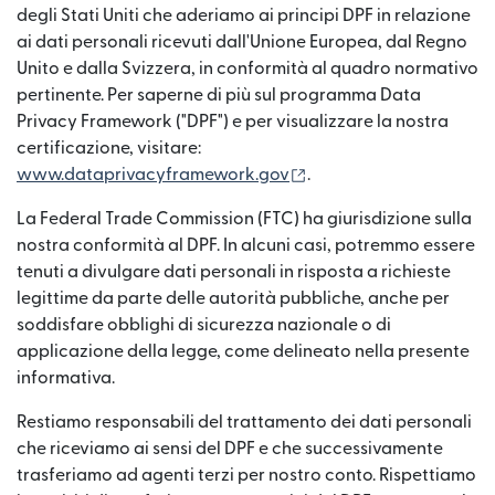
degli Stati Uniti che aderiamo ai principi DPF in relazione
ai dati personali ricevuti dall'Unione Europea, dal Regno
Unito e dalla Svizzera, in conformità al quadro normativo
pertinente. Per saperne di più sul programma Data
Privacy Framework ("DPF") e per visualizzare la nostra
certificazione, visitare:
(si apre in una nuova fi
www.dataprivacyframework.gov
.
La Federal Trade Commission (FTC) ha giurisdizione sulla
nostra conformità al DPF. In alcuni casi, potremmo essere
tenuti a divulgare dati personali in risposta a richieste
legittime da parte delle autorità pubbliche, anche per
soddisfare obblighi di sicurezza nazionale o di
applicazione della legge, come delineato nella presente
informativa.
Restiamo responsabili del trattamento dei dati personali
che riceviamo ai sensi del DPF e che successivamente
trasferiamo ad agenti terzi per nostro conto. Rispettiamo