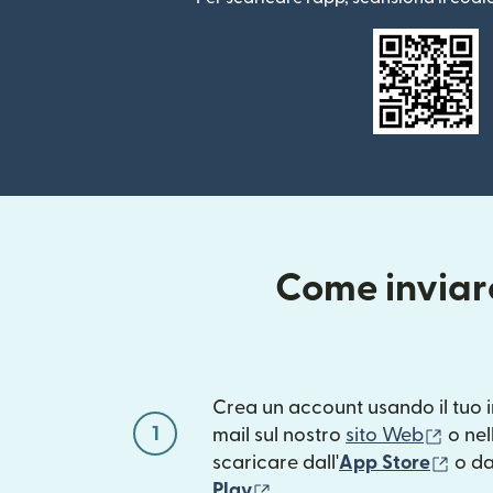
Come inviar
Crea un account usando il tuo i
1
(si a
mail sul nostro
sito Web
o nel
(si a
scaricare dall'
App Store
o d
(si apre in una nuova fine
Play
.