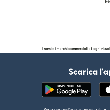
Re
I nomi e i marchi commerciali e i loghi visual
Scarica l'
(si apre in una nuova fin
Per scaricare l'app, scansiona il codi