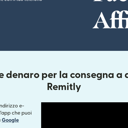
e denaro per la consegna a d
Remitly
ndirizzo e-
pre in una nuova finestra)
l'app che puoi
pre in una nuova finestra)
a
Google
stra)