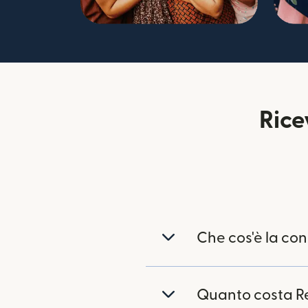
Rice
Che cos'è la co
Quanto costa R