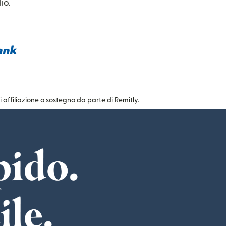
io.
 finestra)
(si apre in una nuova finestra)
ti affiliazione o sostegno da parte di Remitly.