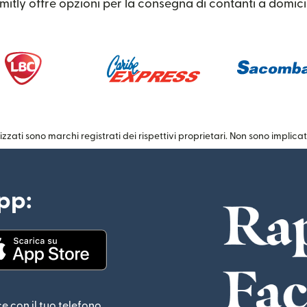
mitly offre opzioni per la consegna di contanti a domicil
(si apre in una nuova finestra)
(si apre in una nuova
izzati sono marchi registrati dei rispettivi proprietari. Non sono implica
app:
estra)
(si apre in una nuova finestra)
ce con il tuo telefono