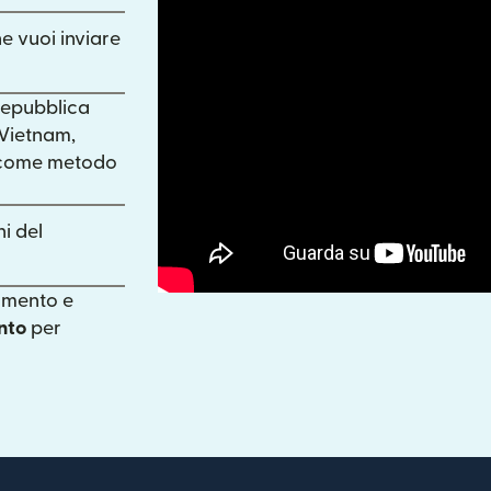
he vuoi inviare
 Repubblica
 Vietnam,
o come metodo
ni del
gamento e
nto
per