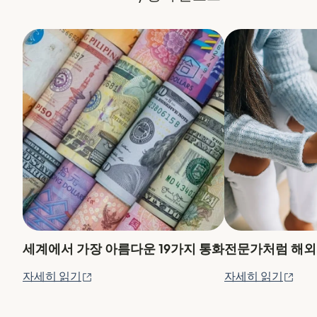
세계에서 가장 아름다운 19가지 통화
전문가처럼 해외
(새 창에서 열림)
(새
자세히 읽기
자세히 읽기