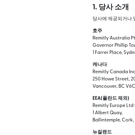
1. 당사 소개
당사에 제공되거나 당
호주
Remitly Australia P
Governor Phillip Tow
1 Farrer Place, Syd
캐나다
Remitly Canada
250 Howe Street, 20
Vancouver, BC V6C
EEA(폴란드 제외)
Remitly Europe Ltd
1 Albert Quay,
Ballintemple, Cork,
뉴질랜드