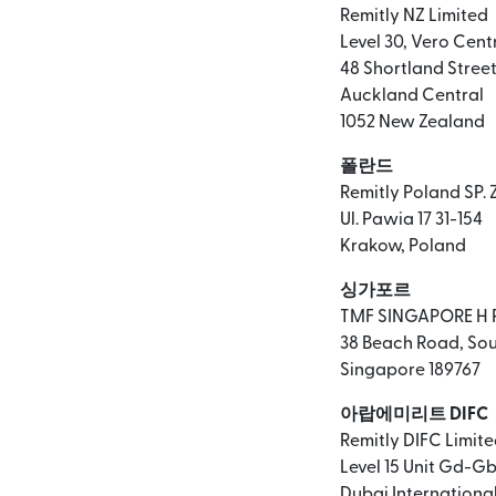
Remitly NZ Limited
Level 30, Vero Cent
48 Shortland Stree
Auckland Central
1052 New Zealand
폴란드
Remitly Poland SP. 
Ul. Pawia 17 31-154
Krakow, Poland
싱가포르
TMF SINGAPORE H P
38 Beach Road, Sou
Singapore 189767
아랍에미리트 DIFC
Remitly DIFC Limit
Level 15 Unit Gd-Gb
Dubai International