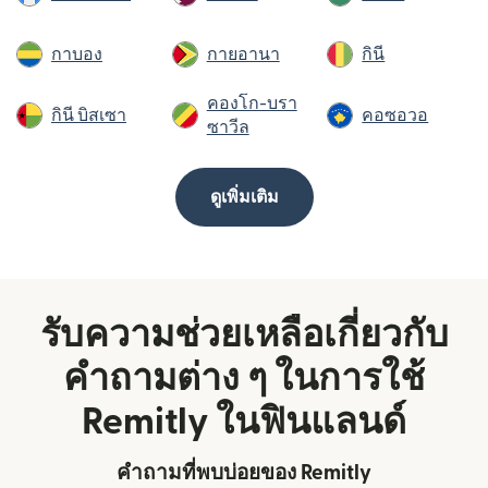
กาบอง
กายอานา
กินี
คองโก-บรา
กินี บิสเซา
คอซอวอ
ซาวีล
ดูเพิ่มเติม
รับความช่วยเหลือเกี่ยวกับ
คำถามต่าง ๆ ในการใช้
Remitly ในฟินแลนด์
คำถามที่พบบ่อยของ Remitly