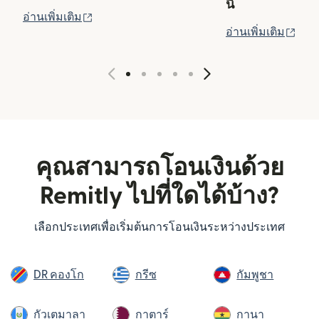
นี้
(เปิดในหน้าต่างใหม่)
อ่านเพิ่มเติม
(เปิ
อ่านเพิ่มเติม
คุณสามารถโอนเงินด้วย
Remitly ไปที่ใดได้บ้าง?
เลือกประเทศเพื่อเริ่มต้นการโอนเงินระหว่างประเทศ
DR คองโก
กรีซ
กัมพูชา
กัวเตมาลา
กาตาร์
กานา