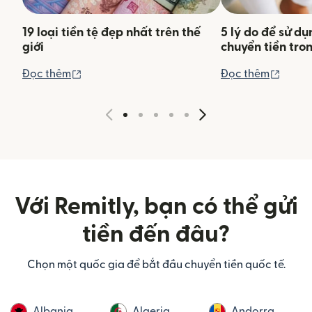
19 loại tiền tệ đẹp nhất trên thế
5 lý do để sử d
giới
chuyển tiền tro
(mở trong cửa sổ mới)
(mở tr
Đọc thêm
Đọc thêm
Với Remitly, bạn có thể gửi
tiền đến đâu?
Chọn một quốc gia để bắt đầu chuyển tiền quốc tế.
Albania
Algeria
Andorra