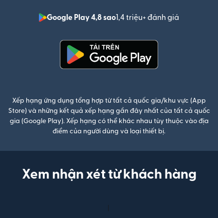
Google Play 4,8 sao
1,4 triệu+ đánh giá
(mở trong 
(mở trong cửa sổ mới)
Xếp hạng ứng dụng tổng hợp từ tất cả quốc gia/khu vực (App
Store) và những kết quả xếp hạng gần đây nhất của tất cả quốc
gia (Google Play). Xếp hạng có thể khác nhau tùy thuộc vào địa
điểm của người dùng và loại thiết bị.
Xem nhận xét từ khách hàng