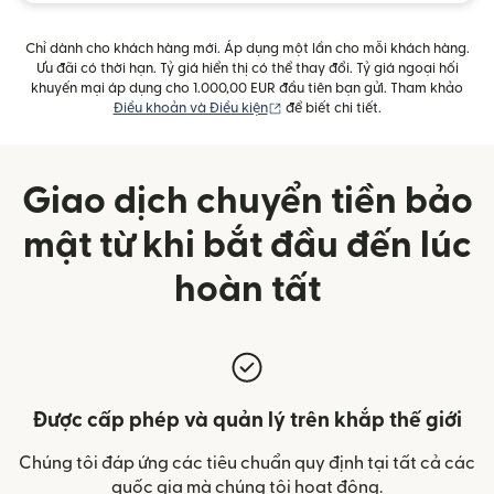
Chỉ dành cho khách hàng mới. Áp dụng một lần cho mỗi khách hàng.
Ưu đãi có thời hạn. Tỷ giá hiển thị có thể thay đổi. Tỷ giá ngoại hối
khuyến mại áp dụng cho 1.000,00 EUR đầu tiên bạn gửi. Tham khảo
(mở trong cửa sổ mới)
Điều khoản và Điều kiện
để biết chi tiết.
Giao dịch chuyển tiền bảo
mật từ khi bắt đầu đến lúc
hoàn tất
Được cấp phép và quản lý trên khắp thế giới
Chúng tôi đáp ứng các tiêu chuẩn quy định tại tất cả các
quốc gia mà chúng tôi hoạt động.