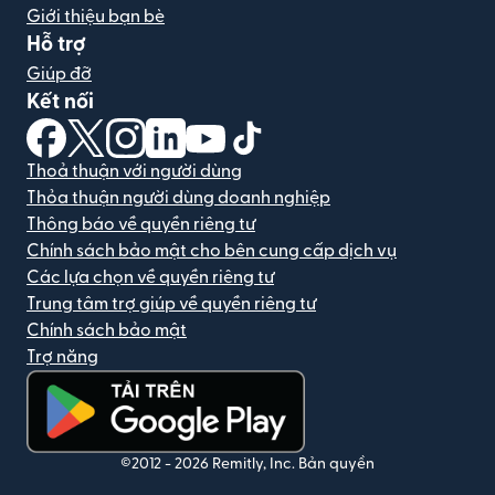
Giới thiệu bạn bè
Hỗ trợ
Giúp đỡ
Kết nối
(mở trong cửa sổ mới)
(mở trong cửa sổ mới)
(mở trong cửa sổ mới)
(mở trong cửa sổ mới)
(mở trong cửa sổ mới)
(mở trong cửa sổ mới)
Thoả thuận với người dùng
Thỏa thuận người dùng doanh nghiệp
Thông báo về quyền riêng tư
Chính sách bảo mật cho bên cung cấp dịch vụ
Các lựa chọn về quyền riêng tư
Trung tâm trợ giúp về quyền riêng tư
Chính sách bảo mật
Trợ năng
(mở trong cửa sổ mới)
©2012 -
2026
Remitly, Inc.
Bản quyền