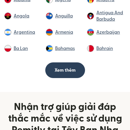
Antigua And
Angola
Anguilla
Barbuda
Argentina
Armenia
Azerbaijan
Ba Lan
Bahamas
Bahrain
Xem thêm
Nhận trợ giúp giải đáp
thắc mắc về việc sử dụng