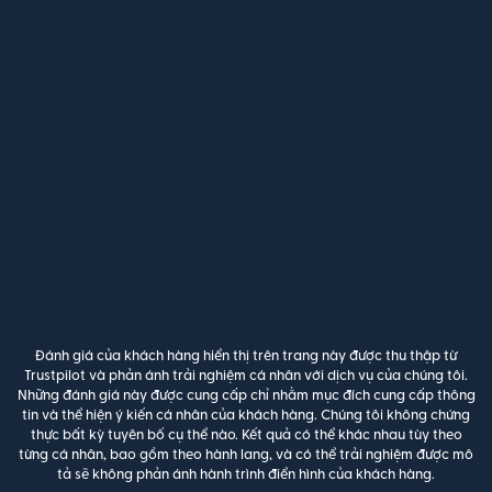
Đánh giá của khách hàng hiển thị trên trang này được thu thập từ
Trustpilot và phản ánh trải nghiệm cá nhân với dịch vụ của chúng tôi.
Những đánh giá này được cung cấp chỉ nhằm mục đích cung cấp thông
tin và thể hiện ý kiến cá nhân của khách hàng. Chúng tôi không chứng
thực bất kỳ tuyên bố cụ thể nào. Kết quả có thể khác nhau tùy theo
từng cá nhân, bao gồm theo hành lang, và có thể trải nghiệm được mô
tả sẽ không phản ánh hành trình điển hình của khách hàng.