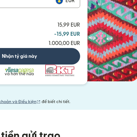
EUR
15,99 EUR
-15,99 EUR
1.000,00 EUR
Nhận tỷ giá này
và hơn thế nữa
(mở trong cửa sổ mới)
khoản và Điều kiện
để biết chi tiết.
tiền gửi trao