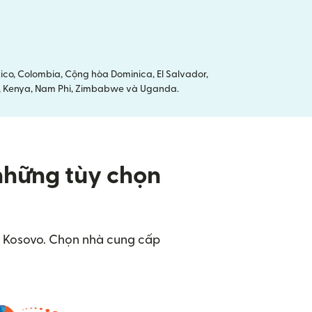
co, Colombia, Cộng hòa Dominica, El Salvador,
ria, Kenya, Nam Phi, Zimbabwe và Uganda.
những tùy chọn
tại Kosovo. Chọn nhà cung cấp