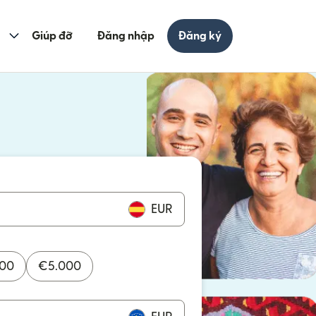
Giúp đỡ
Đăng nhập
Đăng ký
cửa sổ mới)
ửa sổ mới)
EUR
000
€
5.000