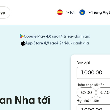
iệp
Tới:
Tiếng Việt
Google Play 4,8 sao
1,4 triệu+ đánh giá
(mở trong 
App Store 4,9 sao
4,2 triệu+ đánh giá
(mở trong c
Bạn gửi
Hoặc chọn số tiền
€
200
€
2.
Ban Nha tới
Họ nhận tiền