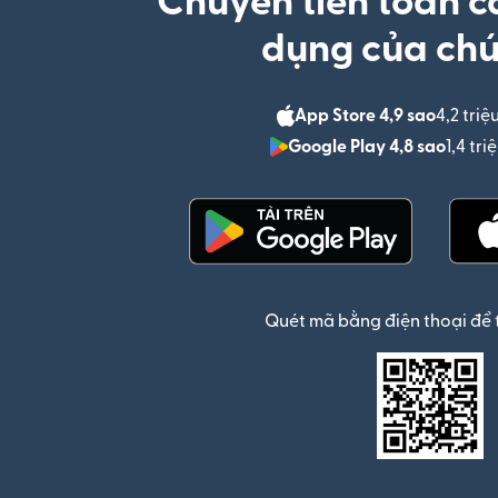
Chuyển tiền toàn c
dụng của chú
App Store 4,9 sao
4,2 triệ
Google Play 4,8 sao
1,4 tr
(mở trong cửa sổ mới)
Quét mã bằng điện thoại để 