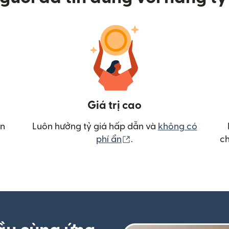
Giá trị cao
ển
Luôn hưởng tỷ giá hấp dẫn và
không có
(mở trong cửa sổ mới)
phí ẩn
.
ch