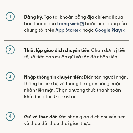
1
Đăng ký
. Tạo tài khoản bằng địa chỉ email của
(mở trong cửa sổ mới)
bạn thông qua
trang web
hoặc ứng dụng của
(mở trong cửa sổ mới)
(mở
chúng tôi trên
App Store
hoặc
Google Play
.
2
Thiết lập giao dịch chuyển tiền
. Chọn đơn vị tiền
tệ, số tiền bạn muốn gửi và tốc độ nhận tiền.
3
Nhập thông tin chuyển tiền:
Điền tên người nhận,
thông tin liên hệ và thông tin ngân hàng hoặc
nhận tiền mặt. Chọn phương thức thanh toán
khả dụng tại Uzbekistan.
4
Gửi và theo dõi:
Xác nhận giao dịch chuyển tiền
và theo dõi theo thời gian thực.