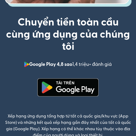
Chuyển tiền toàn cầu
cùng ứng dụng của chúng
tôi
Google Play 4,8 sao
1,4 triệu+ đánh giá
(mở trong 
(mở trong cửa sổ mới)
Xếp hạng ứng dụng tổng hợp từ tất cả quốc gia/khu vực (App
Store) và những kết quả xếp hạng gần đây nhất của tất cả quốc
gia (Google Play). Xếp hạng có thể khác nhau tùy thuộc vào địa
điểm của người dùng và loại thiết bị.