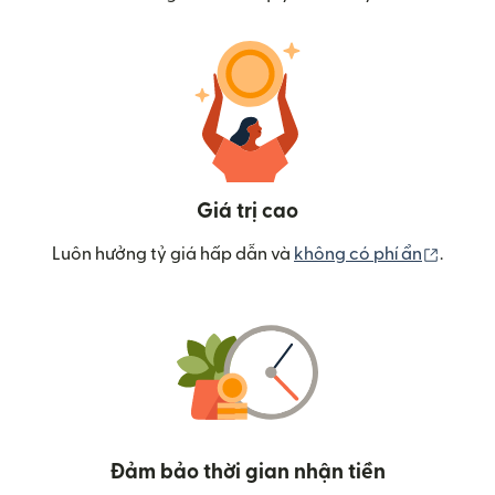
Giá trị cao
(mở tr
Luôn hưởng tỷ giá hấp dẫn và
không có phí ẩn
.
Đảm bảo thời gian nhận tiền