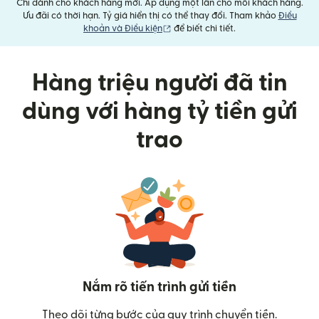
Chỉ dành cho khách hàng mới. Áp dụng một lần cho mỗi khách hàng.
Ưu đãi có thời hạn. Tỷ giá hiển thị có thể thay đổi. Tham khảo
Điều
(mở trong cửa sổ mới)
khoản và Điều kiện
để biết chi tiết.
Hàng triệu người đã tin
dùng với hàng tỷ tiền gửi
trao
Nắm rõ tiến trình gửi tiền
Theo dõi từng bước của quy trình chuyển tiền.