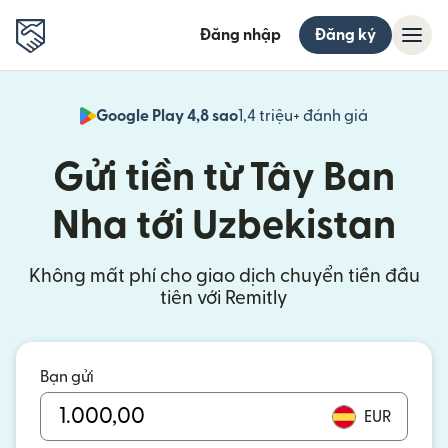
Đăng nhập
Đăng ký
Google Play 4,8 sao
1,4 triệu+ đánh giá
(mở trong 
Gửi tiền từ Tây Ban
Nha tới Uzbekistan
Không mất phí cho giao dịch chuyển tiền đầu
tiên với Remitly
Bạn gửi
EUR