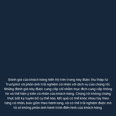
Đánh giá của khách hàng hiển thị trên trang này được thu thập từ
Trustpilot và phản ánh trải nghiệm cá nhân với dịch vụ của chúng tôi.
Những đánh giá này được cung cấp chỉ nhằm mục đích cung cấp thông
tin và thể hiện ý kiến cá nhân của khách hàng. Chúng tôi không chứng
thực bất kỳ tuyên bố cụ thể nào. Kết quả có thể khác nhau tùy theo
từng cá nhân, bao gồm theo hành lang, và có thể trải nghiệm được mô
tả sẽ không phản ánh hành trình điển hình của khách hàng.