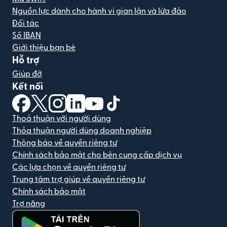
Nguồn lực dành cho hành vi gian lận và lừa đảo
Đối tác
Số IBAN
Giới thiệu bạn bè
Hỗ trợ
Giúp đỡ
Kết nối
(mở trong cửa sổ mới)
(mở trong cửa sổ mới)
(mở trong cửa sổ mới)
(mở trong cửa sổ mới)
(mở trong cửa sổ mới)
(mở trong cửa sổ mới)
Thoả thuận với người dùng
Thỏa thuận người dùng doanh nghiệp
Thông báo về quyền riêng tư
Chính sách bảo mật cho bên cung cấp dịch vụ
Các lựa chọn về quyền riêng tư
Trung tâm trợ giúp về quyền riêng tư
Chính sách bảo mật
Trợ năng