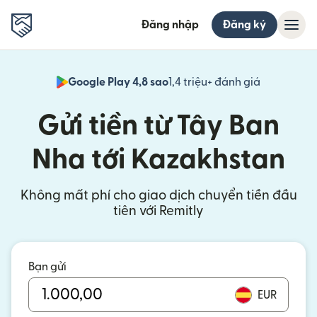
Đăng nhập
Đăng ký
Google Play 4,8 sao
1,4 triệu+ đánh giá
(mở trong 
Gửi tiền từ Tây Ban
Nha tới Kazakhstan
Không mất phí cho giao dịch chuyển tiền đầu
tiên với Remitly
Bạn gửi
EUR