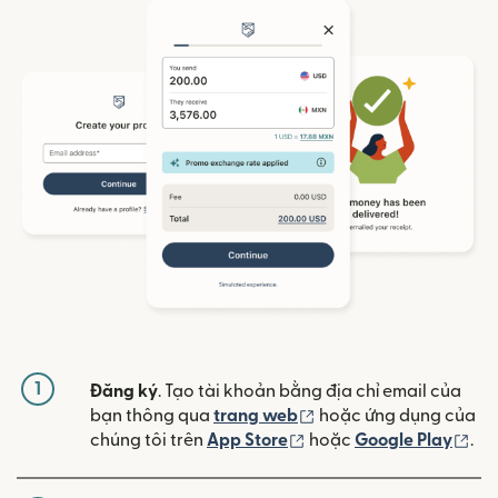
1
Đăng ký
. Tạo tài khoản bằng địa chỉ email của
(mở trong cửa sổ mới)
bạn thông qua
trang web
hoặc ứng dụng của
(mở trong cửa sổ mới)
(mở
chúng tôi trên
App Store
hoặc
Google Play
.