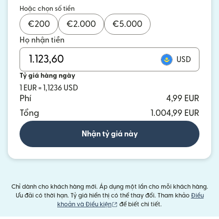
Hoặc chọn số tiền
€
200
€
2.000
€
5.000
Họ nhận tiền
USD
Tỷ giá hàng ngày
1 EUR = 1,1236 USD
Phí
4,99 EUR
Tổng
1.004,99 EUR
Nhận tỷ giá này
Chỉ dành cho khách hàng mới. Áp dụng một lần cho mỗi khách hàng.
Ưu đãi có thời hạn. Tỷ giá hiển thị có thể thay đổi. Tham khảo
Điều
(mở trong cửa sổ mới)
khoản và Điều kiện
để biết chi tiết.