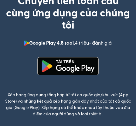
Chuyển tiền toàn cầu
cùng ứng dụng của chúng
tôi
Google Play 4,8 sao
1,4 triệu+ đánh giá
(mở trong 
(mở trong cửa sổ mới)
Xếp hạng ứng dụng tổng hợp từ tất cả quốc gia/khu vực (App
Store) và những kết quả xếp hạng gần đây nhất của tất cả quốc
gia (Google Play). Xếp hạng có thể khác nhau tùy thuộc vào địa
điểm của người dùng và loại thiết bị.