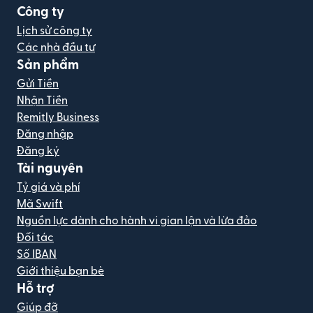
Công ty
Lịch sử công ty
Các nhà đầu tư
Sản phẩm
Gửi Tiền
Nhận Tiền
Remitly Business
Đăng nhập
Đăng ký
Tài nguyên
Tỷ giá và phí
Mã Swift
Nguồn lực dành cho hành vi gian lận và lừa đảo
Đối tác
Số IBAN
Giới thiệu bạn bè
Hỗ trợ
Giúp đỡ