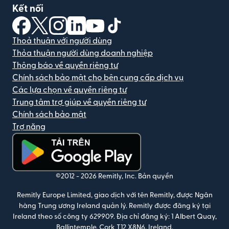
Kết nối
(mở trong cửa sổ mới)
(mở trong cửa sổ mới)
(mở trong cửa sổ mới)
(mở trong cửa sổ mới)
(mở trong cửa sổ mới)
(mở trong cửa sổ mới)
Thoả thuận với người dùng
Thỏa thuận người dùng doanh nghiệp
Thông báo về quyền riêng tư
Chính sách bảo mật cho bên cung cấp dịch vụ
Các lựa chọn về quyền riêng tư
Trung tâm trợ giúp về quyền riêng tư
Chính sách bảo mật
Trợ năng
(mở trong cửa sổ mới)
©2012 -
2026
Remitly, Inc.
Bản quyền
Remitly Europe Limited, giao dịch với tên Remitly, được Ngân
hàng Trung ương Ireland quản lý. Remitly được đăng ký tại
Ireland theo số công ty 629909. Địa chỉ đăng ký: 1 Albert Quay,
Ballintemple, Cork T12 X8N6, Ireland.