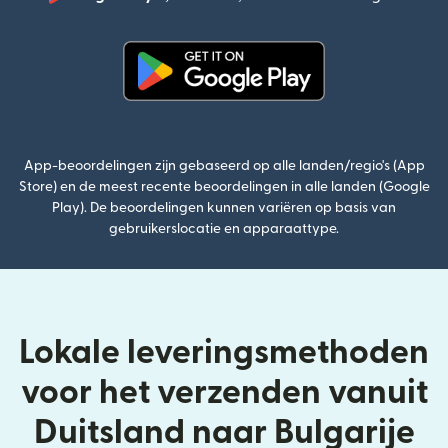
(wordt
(wordt geopend in een nieuw v
App-beoordelingen zijn gebaseerd op alle landen/regio's (App
Store) en de meest recente beoordelingen in alle landen (Google
Play). De beoordelingen kunnen variëren op basis van
gebruikerslocatie en apparaattype.
Lokale leveringsmethoden
voor het verzenden vanuit
Duitsland naar Bulgarije