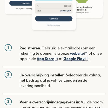
1
Registreren
. Gebruik je e-mailadres om een
(wordt geop
rekening te openen via onze
website
of onze
(wordt geopend in een nieuw
(wordt geo
app in de
App Store
of
Google Play
.
2
Je overschrijving instellen
. Selecteer de valuta,
het bedrag dat je wilt verzenden en de
leveringssnelheid.
3
Voer je overschrijvingsgegevens in:
Vul de naam
van je ontvanger, contactgegevens en bank- of