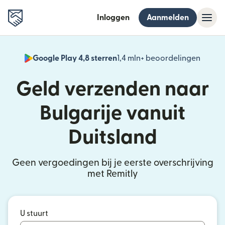
Inloggen
Aanmelden
Google Play 4,8 sterren
1,4 mln+ beoordelingen
(wordt
Geld verzenden naar
Bulgarije vanuit
Duitsland
Geen vergoedingen bij je eerste overschrijving
met Remitly
U stuurt