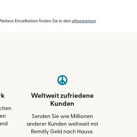
eitere Einzelheiten finden Sie in den
allgemeinen
enster geöffnet)
rk
Weltweit zufriedene
Kunden
schen
den
Senden Sie wie Millionen
und
anderer Kunden weltweit mit
Remitly Geld nach Hause.