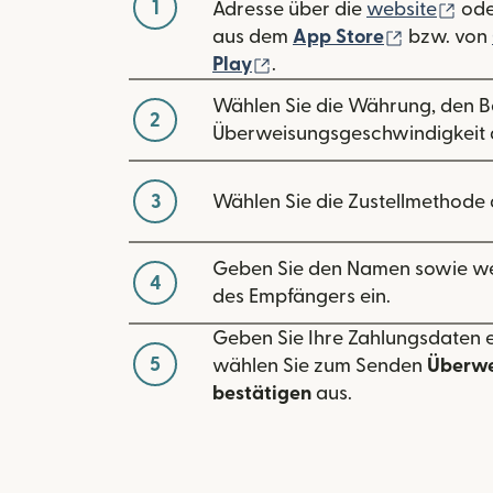
1
(wir
Adresse über die
website
ode
(wird in 
aus dem
App Store
bzw. von
(wird in einem neuen Fen
Play
.
Wählen Sie die Währung, den B
2
Überweisungsgeschwindigkeit 
3
Wählen Sie die Zustellmethode 
Geben Sie den Namen sowie we
4
des Empfängers ein.
Geben Sie Ihre Zahlungsdaten 
5
wählen Sie zum Senden
Überwe
bestätigen
aus.