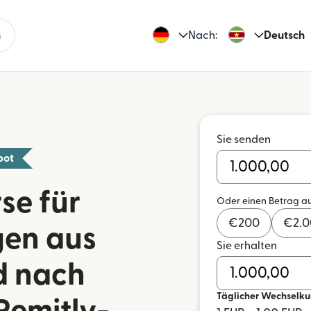
n
Nach:
Deutsch
Sie senden
bot
se für
Oder einen Betrag a
€
200
€
2.
en aus
Sie erhalten
d nach
Täglicher Wechselku