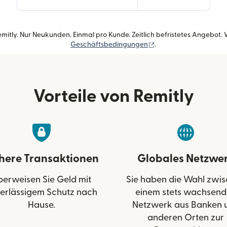
itly. Nur Neukunden. Einmal pro Kunde. Zeitlich befristetes Angebot. W
(wird in einem neuen F
Geschäftsbedingungen
.
Vorteile von Remitly
chere Transaktionen
Globales Netzwe
berweisen Sie Geld mit
Sie haben die Wahl zwi
erlässigem Schutz nach
einem stets wachsen
Hause.
Netzwerk aus Banken 
anderen Orten zur