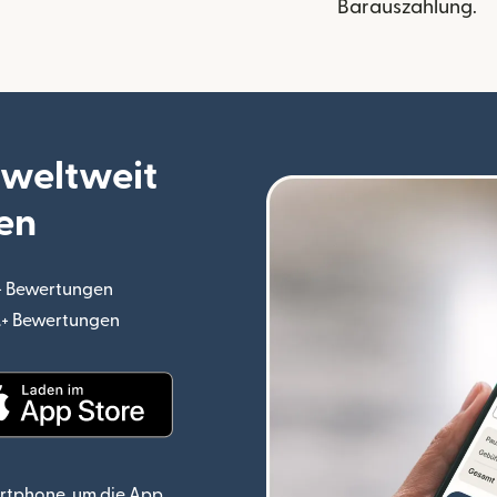
Barauszahlung.
 weltweit
en
.+ Bewertungen
(wird in einem neuen Fenster geöffnet)
o.+ Bewertungen
(wird in einem neuen Fenster geöffnet)
ster geöffnet)
(wird in einem neuen Fenster geöffnet)
rtphone, um die App