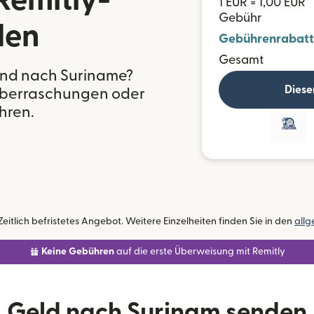
Remitly-
1 EUR = 1,00 EUR
Gebühr
den
Gebührenrabatt
Gesamt
and nach Suriname?
Diese
e Überraschungen oder
hren.
itlich befristetes Angebot. Weitere Einzelheiten finden Sie in den
all
Keine Gebühren
auf die erste Überweisung mit Remitly
Geld nach Surinam senden