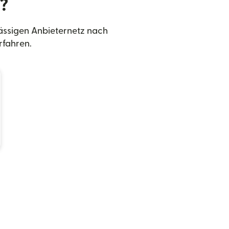
?
ässigen Anbieternetz nach
rfahren.