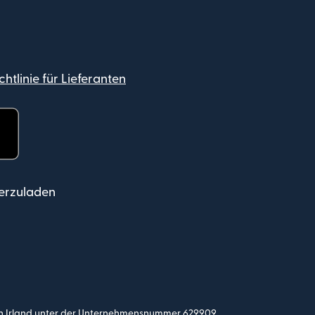
htlinie für Lieferanten
r geöffnet)
erzuladen
ist in Irland unter der Unternehmensnummer 629909