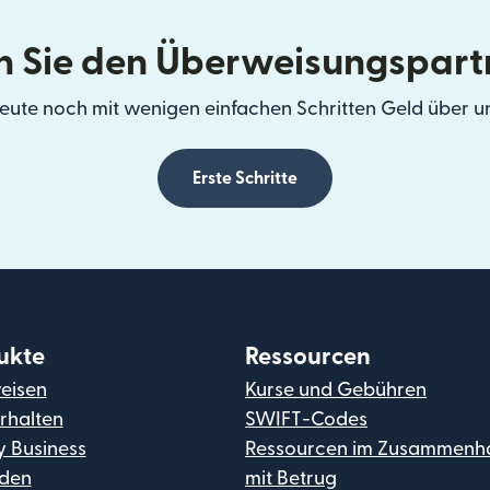
 Sie den Überweisungspart
eute noch mit wenigen einfachen Schritten Geld über u
Erste Schritte
ukte
Ressourcen
eisen
Kurse und Gebühren
rhalten
SWIFT-Codes
y Business
Ressourcen im Zusammenh
den
mit Betrug