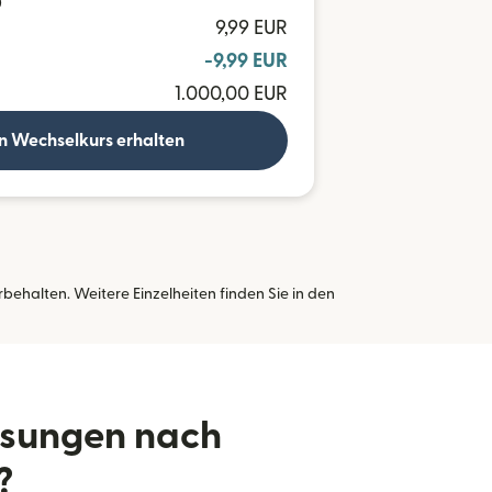
D
9,99 EUR
-9,99 EUR
1.000,00 EUR
n Wechselkurs erhalten
ehalten. Weitere Einzelheiten finden Sie in den
neuen Fenster geöffnet)
isungen nach
?