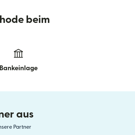
thode beim
Bankeinlage
ner aus
nsere Partner