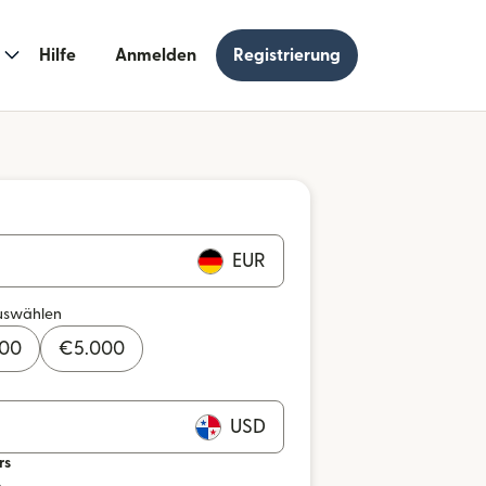
Hilfe
Anmelden
Registrierung
EUR
uswählen
000
€
5.000
USD
rs