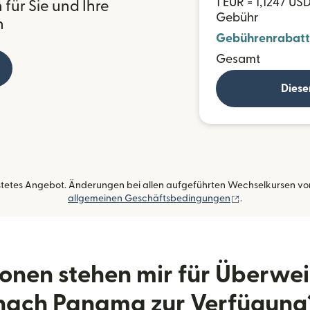
1 EUR = 1,1247 US
für Sie und Ihre
Gebühr
n
Gebührenrabatt
Gesamt
Diese
istetes Angebot. Änderungen bei allen aufgeführten Wechselkursen vorb
(wird in einem 
allgemeinen Geschäftsbedingungen
.
onen stehen mir für Überwe
nach Panama zur Verfügung