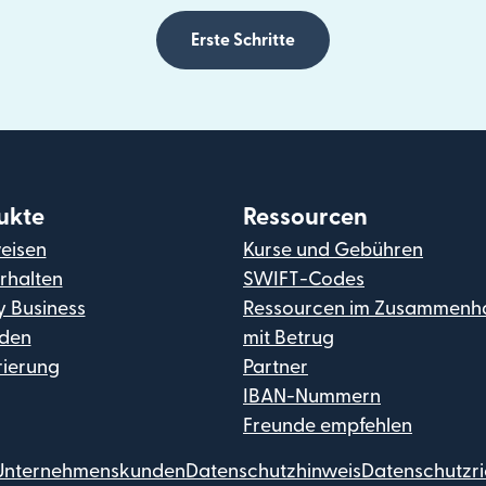
Erste Schritte
ukte
Ressourcen
eisen
Kurse und Gebühren
rhalten
SWIFT-Codes
y Business
Ressourcen im Zusammenh
den
mit Betrug
rierung
Partner
IBAN-Nummern
Freunde empfehlen
 Unternehmenskunden
Datenschutzhinweis
Datenschutzric