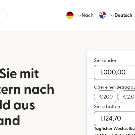
n
Nach:
Deutsch
Sie senden
Sie mit
tern nach
Oder einen Betrag a
€
200
€
2.
d aus
Sie erhalten
and
Täglicher Wechselku