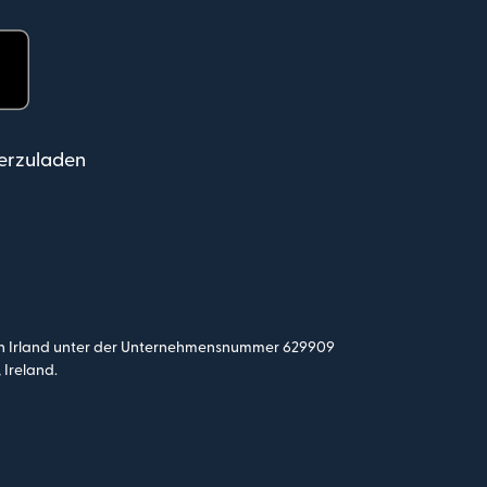
r geöffnet)
erzuladen
ist in Irland unter der Unternehmensnummer 629909
 Ireland.