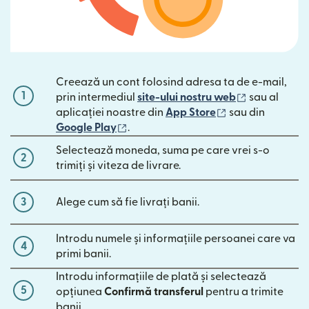
Creează un cont folosind adresa ta de e-mail,
1
(se deschide
prin intermediul
site-ului nostru web
sau al
(se deschide înt
aplicației noastre din
App Store
sau din
(se deschide într-o fereastră nouă)
Google Play
.
Selectează moneda, suma pe care vrei s-o
2
trimiți și viteza de livrare.
3
Alege cum să fie livrați banii.
Introdu numele și informațiile persoanei care va
4
primi banii.
Introdu informațiile de plată și selectează
5
opțiunea
Confirmă transferul
pentru a trimite
banii.