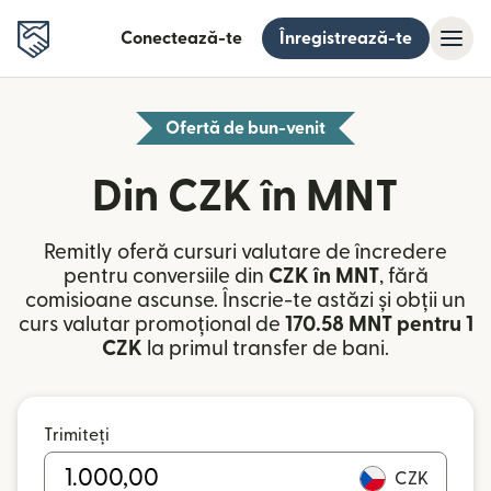
Conectează-te
Înregistrează-te
Ofertă de bun-venit
Din CZK în MNT
Remitly oferă cursuri valutare de încredere
pentru conversiile din
CZK în MNT
, fără
comisioane ascunse. Înscrie-te astăzi și obții un
curs valutar promoțional de
170.58 MNT pentru 1
CZK
la primul transfer de bani.
Trimiteți
CZK