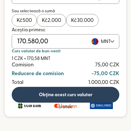
Sau selectează o sumă
Kč
500
Kč
2.000
Kč
30.000
Aceștia primesc
MNT
Curs valutar de bun-venit
1 CZK = 170,58 MNT
Comision
75,00 CZK
Reducere de comision
-75,00 CZK
Total
1.000,00 CZK
Obține acest curs valutar
și altele