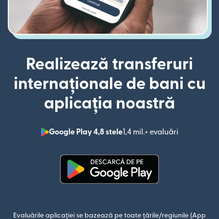
Realizează transferuri
internaționale de bani cu
aplicația noastră
Google Play 4,8 stele
1,4 mil.+ evaluări
(se deschid
(se deschide într-o fereastră n
Evaluările aplicației se bazează pe toate țările/regiunile (App