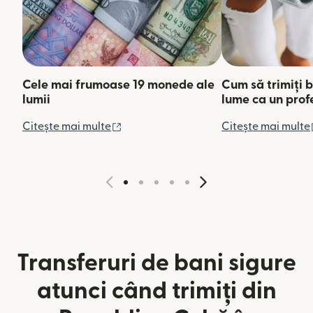
Cele mai frumoase 19 monede ale
Cum să trimiți b
lumii
lume ca un prof
(se deschide într-o fereastră nouă)
Citește mai multe
Citește mai multe
Transferuri de bani sigure
atunci când trimiți din