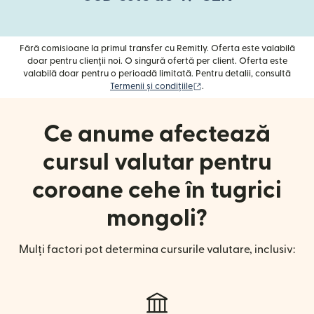
Fără comisioane la primul transfer cu Remitly. Oferta este valabilă
doar pentru clienții noi. O singură ofertă per client. Oferta este
valabilă doar pentru o perioadă limitată. Pentru detalii, consultă
(se deschide într-o fereast
Termenii și condițiile
.
Ce anume afectează
cursul valutar pentru
coroane cehe în tugrici
mongoli?
Mulți factori pot determina cursurile valutare, inclusiv: