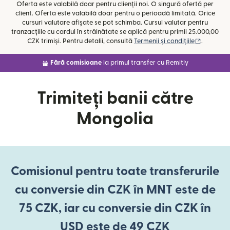
Oferta este valabilă doar pentru clienții noi. O singură ofertă per
client. Oferta este valabilă doar pentru o perioadă limitată. Orice
cursuri valutare afișate se pot schimba. Cursul valutar pentru
tranzacțiile cu cardul în străinătate se aplică pentru primii 25.000,00
(se desch
CZK trimiși. Pentru detalii, consultă
Termenii și condițiile
.
Fără comisioane
la primul transfer cu Remitly
Trimiteți banii către
Mongolia
Comisionul pentru toate transferurile
cu conversie din CZK în MNT este de
75 CZK, iar cu conversie din CZK în
USD este de 49 CZK