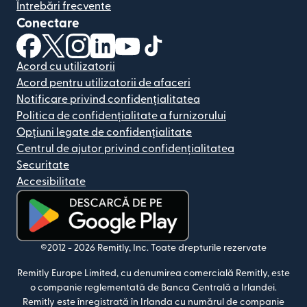
Întrebări frecvente
Conectare
(se deschide într-o fereastră nouă)
(se deschide într-o fereastră nouă)
(se deschide într-o fereastră nouă)
(se deschide într-o fereastră nouă)
(se deschide într-o fereastră nou
(se deschide într-o fereastr
Acord cu utilizatorii
Acord pentru utilizatorii de afaceri
Notificare privind confidențialitatea
Politica de confidențialitate a furnizorului
Opțiuni legate de confidențialitate
Centrul de ajutor privind confidențialitatea
Securitate
Accesibilitate
(se deschide într-o fereastră nouă)
©2012 -
2026
Remitly, Inc.
Toate drepturile rezervate
Remitly Europe Limited, cu denumirea comercială Remitly, este
o companie reglementată de Banca Centrală a Irlandei.
Remitly este înregistrată în Irlanda cu numărul de companie