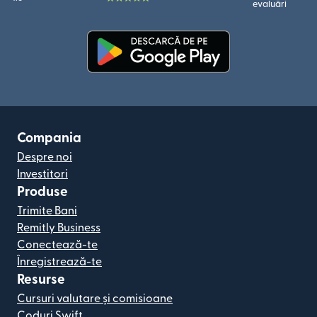
evaluări
(se deschide într-o fereastră n
Compania
Despre noi
Investitori
Produse
Trimite Bani
Remitly Business
Conectează-te
Înregistrează-te
Resurse
Cursuri valutare și comisioane
Coduri Swift