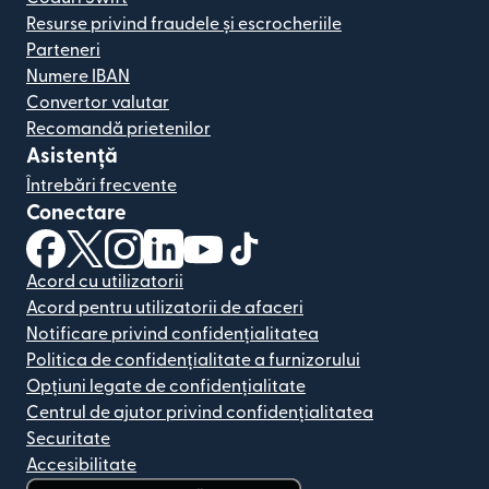
Resurse privind fraudele și escrocheriile
Parteneri
Numere IBAN
Convertor valutar
Recomandă prietenilor
Asistență
Întrebări frecvente
Conectare
(se deschide într-o fereastră nouă)
(se deschide într-o fereastră nouă)
(se deschide într-o fereastră nouă)
(se deschide într-o fereastră nouă)
(se deschide într-o fereastră nou
(se deschide într-o fereastr
Acord cu utilizatorii
Acord pentru utilizatorii de afaceri
Notificare privind confidențialitatea
Politica de confidențialitate a furnizorului
Opțiuni legate de confidențialitate
Centrul de ajutor privind confidențialitatea
Securitate
Accesibilitate