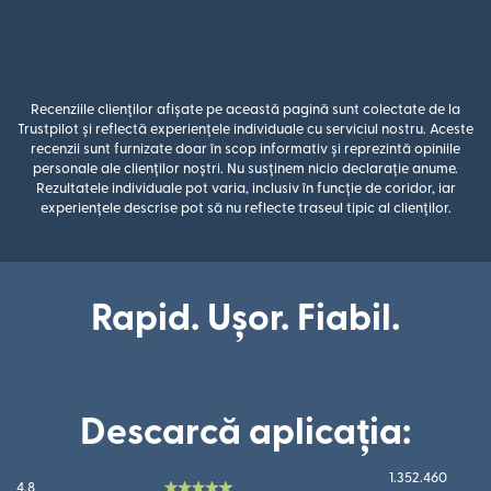
Recenziile clienților afișate pe această pagină sunt colectate de la
Trustpilot și reflectă experiențele individuale cu serviciul nostru. Aceste
recenzii sunt furnizate doar în scop informativ și reprezintă opiniile
personale ale clienților noștri. Nu susținem nicio declarație anume.
Rezultatele individuale pot varia, inclusiv în funcție de coridor, iar
experiențele descrise pot să nu reflecte traseul tipic al clienților.
Rapid. Ușor. Fiabil.
Descarcă aplicația:
1.352.460
4.8