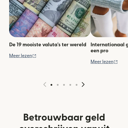
De 19 mooiste valuta's ter wereld
Internationaal 
een pro
(wordt geopend in een nieuw venster)
Meer lezen
(wor
Meer lezen
Betrouwbaar geld