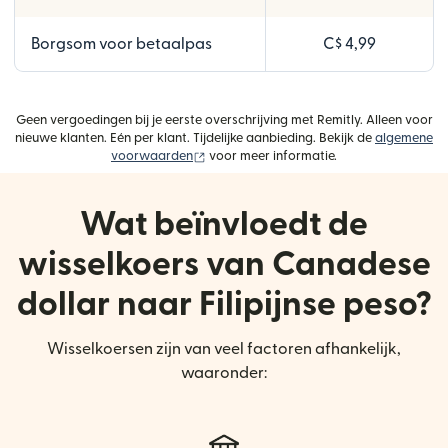
Borgsom voor betaalpas
C$ 4,99
Geen vergoedingen bij je eerste overschrijving met Remitly. Alleen voor
nieuwe klanten. Eén per klant. Tijdelijke aanbieding. Bekijk de
algemene
(wordt geopend in een nieuw venster)
voorwaarden
voor meer informatie.
Wat beïnvloedt de
wisselkoers van Canadese
dollar naar Filipijnse peso?
Wisselkoersen zijn van veel factoren afhankelijk,
waaronder: