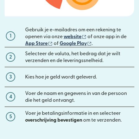
Gebruik je e-mailadres om een rekening te
1
(wordt geopend in een 
openen via onze
website
of onze app in de
(wordt geopend in een nieuw venster)
(wordt geopend in e
App Store
of
Google Play
.
Selecteer de valuta, het bedrag dat je wilt
2
verzenden en de leveringssnelheid.
3
Kies hoe je geld wordt geleverd.
Voer de naam en gegevens in van de persoon
4
die het geld ontvangt.
Voer je betalingsinformatie in en selecteer
5
overschrijving bevestigen
om te verzenden.