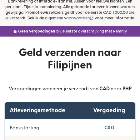
Bankrekening of Interac e-Transfer. Alleen voor nieuwe klanten. Eén
per klant. Tijdelijke aanbieding. Alle getoonde tarieven kunnen worden
gewijzigd. Promotiewisselkoers geldt voor de eerste CAD 1.000,00 die
(wordt geopend in een ni
je verzendt. Bekijk de
algemene voorwaarden
voor meer informatie.
Geen vergoedingen
bij je eerste overschrijving met Remitly
Geld verzenden naar
Filipijnen
Vergoedingen wanneer je verzendt van
CAD
naar
PHP
Afleveringsmethode
Vergoeding
Bankstorting
C$ 0