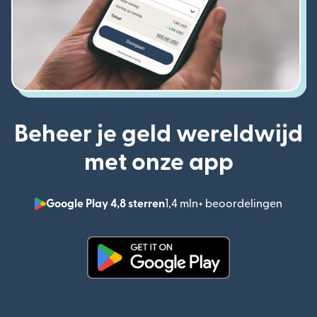
Beheer je geld wereldwijd
met onze app
Google Play 4,8 sterren
1,4 mln+ beoordelingen
(wordt
(wordt geopend in een nieuw v