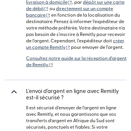
(s'ouvre dans une nouvelle 
livraison à domicile
, par
dépôt sur une carte
(s'ouvre dans une nouvelle fenêtre)
de débit
ou
directement sur un compte
(s'ouvre dans une nouvelle fenêtre)
bancaire
en fonction de la localisation du
destinataire. Pensez à informer l'expéditeur de
votre méthode préférée. Votre destinataire n'a
pas besoin de s'inscrire à Remitly pour recevoir
de l'argent. Cependant, l'expéditeur doit
créer
(s'ouvre dans une nouvelle f
un compte Remitly
pour envoyer de l'argent.
Consultez notre guide sur la réception d'argent
(s'ouvre dans une nouvelle fenêtre)
de Remitly.
L'envoi d'argent en ligne avec Remitly
est-il sécurisé ?
Il est sécurisé d'envoyer de l'argent en ligne
avec Remitly, et nous garantissons que vos
transferts d'argent en Afrique du Sud sont
sécurisés, ponctuels et fiables. Si votre