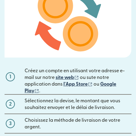
Créez un compte en utilisant votre adresse e-
1
(s'ouvre dans une nouvelle
mail sur notre
site web
ou sute notre
(s'ouvre dans une n
application dans
l'App Store
ou
Google
(s'ouvre dans une nouvelle fenêtre)
Play
.
Sélectionnez la devise, le montant que vous
2
souhaitez envoyer et le délai de livraison.
Choisissez la méthode de livraison de votre
3
argent.