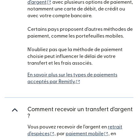
(s'ouvre dans une nouvelle fenêtre)
d'argent
avec plusieurs options de paiement,
notamment une carte de débit, de crédit ou
avec votre compte bancaire.
Certains pays proposent d'autres méthodes de
paiement, comme les portefeuilles mobiles.
N'oubliez pas que la méthode de paiement
choisie peut influencer le délai de votre
transfert et les frais associés.
En savoir plus sur les types de paiements
(s'ouvre dans une nouvelle
acceptés par Remitly.
Comment recevoir un transfert d'argent
?
Vous pouvez recevoir de l'argent en
retrait
(s'ouvre dans une nouvelle fenêtre)
(s'ouvre dans
d'espèces
, par
paiement mobile
, en