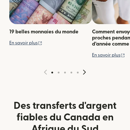
19 belles monnaies du monde
Comment envoyer
proches pendant 
(s'ouvre dans une nouvelle fenêtre)
En savoir plus
d’année comme 
(s
En savoir plus
Des transferts d'argent
fiables du Canada en
Afrique du Sud