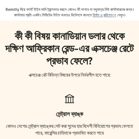
Remitly দিয়ে ফার্স্ট টাইম মানি ট্রান্সফার করলে কোনও ফী লাগবে না শুধুমাত্র নিউ কাস্টমারদের জন্য।
(নতুন উইন্ডোতে খ
কাস্টমার প্রতি একটা। লিমিটেড টাইম অফার। ডিটেলসে জানতে
টার্মস ও কন্ডিশন
দেখুন।
কী কী বিষয় কানাডিয়ান ডলার থেকে
দক্ষিণ আফ্রিকান রেন্ড-এর এক্সচেঞ্জ রেটে
প্রভাব ফেলে?
এক্সচেঞ্জ রেট বিভিন্ন বিষয়ের উপরে নির্ভরশীল হতে পারে:
সেন্ট্রাল ব্যাঙ্ক
কোনও দেশের সেন্ট্রাল ব্যাঙ্কের সেট করা সুদের হার বিদেশী বিনিয়োগের প্রভাব ফেলতে
পারে, কারেন্সির চাহিদাকে প্রভাবিত করতে পারে