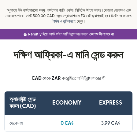
শুধুমাত্র নিউ কাস্টমারদের জন্য। কাস্টমার প্রতি একটা। লিমিটেড টাইম অফার। দেখানো যেকোনও রেট
চেঞ্জ হতে পারে। ফার্স্ট 500.00 CAD সেন্ডে প্রোমোশনাল FX রেট অ্যাপ্লাই হয়। ডিটেলসে জানতে
(নতুন উইন্ডোতে খুলবে)
টার্মস ও কন্ডিশন
দেখুন।
Remitly দিয়ে ফার্স্ট টাইম মানি ট্রান্সফার করলে
কোনও ফী লাগবে না
দক্ষিণ আফ্রিকা-এ মানি সেন্ড করুন
CAD
থেকে
ZAR
কারেন্সিতে মানি ট্রান্সফারের ফী
অ্যামাউন্ট সেন্ড
ECONOMY
EXPRESS
করুন (CAD)
যেকোনও
0 CA$
3.99 CA$