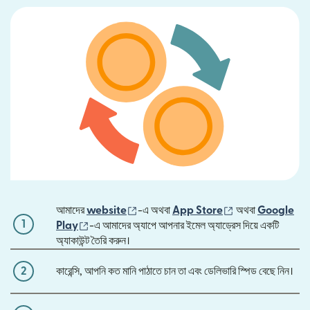
(নতুন উইন্ডোতে খুলবে)
(নতুন উইন্ডোতে খুলবে
আমাদের
website
-এ অথবা
App Store
অথবা
Google
1
(নতুন উইন্ডোতে খুলবে)
Play
-এ আমাদের অ্যাপে আপনার ইমেল অ্যাড্রেস দিয়ে একটি
অ্যাকাউন্ট তৈরি করুন।
2
কারেন্সি, আপনি কত মানি পাঠাতে চান তা এবং ডেলিভারি স্পিড বেছে নিন।