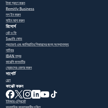
টাকা গ্রহণ করুন
Remitly Business
লগ ইন করুন
সাইন আপ করুন
রিসোর্স
রেট ও ফি
Swift কোড
প্রতারণা এবং জালিয়াতির শিকারদের জন্য সংস্থানসমূহ
পার্টনার
IBAN নম্বর
কারেন্সি কনভার্টার
ফ্রেন্ডদের রেফার করুন
সাপোর্ট
হেল্প
কানেক্ট করুন
(নতুন উইন্ডোতে খুলবে)
(নতুন উইন্ডোতে খুলবে)
(নতুন উইন্ডোতে খুলবে)
(নতুন উইন্ডোতে খুলবে)
(নতুন উইন্ডোতে খুলবে)
(নতুন উইন্ডোতে খুলবে)
ইউজার এগ্রিমেন্ট
ব্যবসায়িক ব্যবহারকারীর চুক্তি