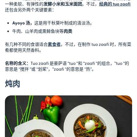
一种柔软、有弹性的
发酵小米和玉米面团
。不过，
经典的 tuo zaafi
还包含另外两个关键要素：
Ayoyo 汤，
这是用干秋葵叶制成的清淡汤。
牛肉、山羊肉或熏鲱鱼块等
肉类
有几种不同的食谱适合
素食者
。不过，在制作 tuo zaafi 时，所有菜
肴都使用天然香料。
名称的含义：
Tuo zaafi 是豪萨语 “tuo “和 “zaafi “的组合，”tuo “的
意思是 “搅拌 “或 “划桨”，”zaafi “的意思是 “热”。
炖肉