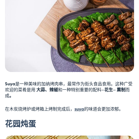
Suya
是一种美味的加纳烤肉串，最常作为街头食品食用。这种广受
欢迎的菜肴是用
大蒜、辣椒
和一种特别重要的配料–
花生
—
熏制
而
成
。
在木炭烧烤炉或烤箱上烤制完成后，
suya
的味道会更加浓郁。
花园炖蛋