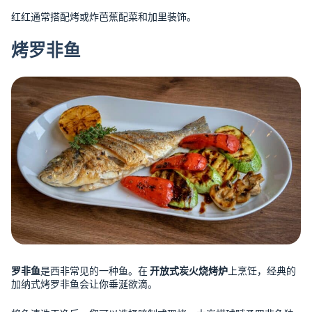
红红通常搭配烤或炸芭蕉配菜和加里装饰。
烤罗非鱼
罗非鱼
是西非常见的一种鱼。在
开放式炭火烧烤炉
上烹饪，经典的
加纳式烤罗非鱼会让你垂涎欲滴。