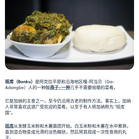
班库（Banku）
是阿克拉平原和沿海地区嘎-阿当贝（Ga-
Adangbe）人的一种酸
燕子–一种
几乎不需要咀嚼的菜肴。
它是加纳的主食之一，至今仍沿用古老的制作方法。事实上，加纳
人非常喜欢这道广受欢迎的菜肴，以至于有人将加纳称为 “班库
国”。
班库
从发酵玉米粉和木薯面团开始。白玉米粉和木薯在水中煮熟，
直到混合物变成光滑的淡色糊状，然后将其捏成一次性食用的丸
子。