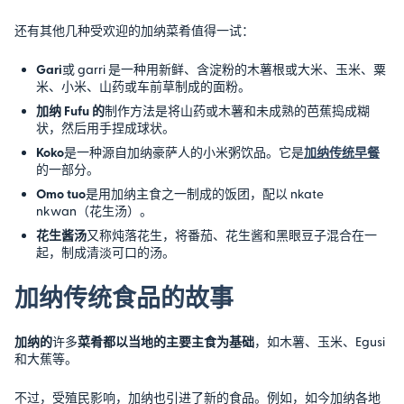
还有其他几种受欢迎的加纳菜肴值得一试：
Gari
或 garri 是一种用新鲜、含淀粉的木薯根或大米、玉米、粟
米、小米、山药或车前草制成的面粉。
加纳 Fufu 的
制作方法是将山药或木薯和未成熟的芭蕉捣成糊
状，然后用手捏成球状。
Koko
是一种源自加纳豪萨人的小米粥饮品。它是
加纳传统早餐
的一部分。
Omo tuo
是用加纳主食之一制成的饭团，配以 nkate
nkwan（花生汤）。
花生酱汤
又称炖落花生，将番茄、花生酱和黑眼豆子混合在一
起，制成清淡可口的汤。
加纳传统食品的故事
加纳的
许多
菜肴都以当地的主要主食为基础
，如木薯、玉米、Egusi
和大蕉等。
不过，受殖民影响，加纳也引进了新的食品。例如，如今加纳各地