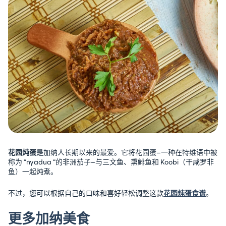
花园炖蛋
是加纳人长期以来的最爱。它将花园蛋–一种在特维语中被
称为 “nyadua “的非洲茄子–与三文鱼、熏鲱鱼和 Koobi（干咸罗非
鱼）一起炖煮。
不过，您可以根据自己的口味和喜好轻松调整这款
花园炖蛋食谱
。
更多加纳美食