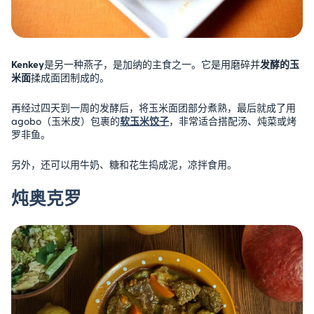
Kenkey
是另一种燕子，是加纳的主食之一。它是用磨碎并
发酵的玉
米面
揉成面团制成的。
再经过四天到一周的发酵后，将玉米面团部分煮熟，最后就成了用
agobo（玉米皮）包裹的
软玉米饺子
，非常适合搭配汤、炖菜或烤
罗非鱼。
另外，还可以用牛奶、糖和花生捣成泥，凉拌食用。
炖奥克罗