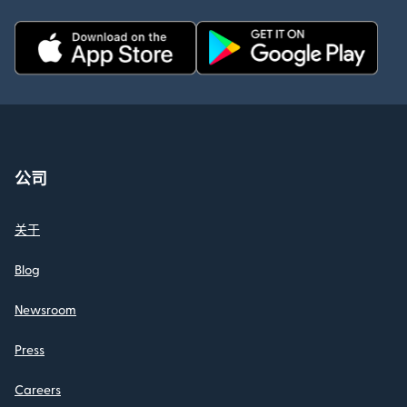
公司
关于
Blog
Newsroom
Press
Careers