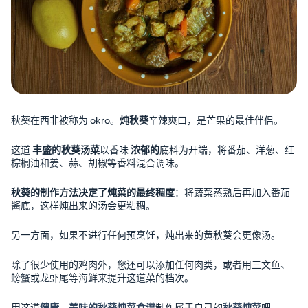
秋葵在西非被称为 okro。
炖秋葵
辛辣爽口，是芒果的最佳伴侣。
这道
丰盛的秋葵汤菜
以香味
浓郁的
底料为开端，将番茄、洋葱、红
棕榈油和姜、蒜、胡椒等香料混合调味。
秋葵的制作方法决定了炖菜的最终稠度
：将蔬菜蒸熟后再加入番茄
酱底，这样炖出来的汤会更粘稠。
另一方面，如果不进行任何预烹饪，炖出来的黄秋葵会更像汤。
除了很少使用的鸡肉外，您还可以添加任何肉类，或者用三文鱼、
螃蟹或龙虾尾等海鲜来提升这道菜的档次。
用这道
健康、美味的秋葵炖菜食谱
制作属于自己的
秋葵炖菜
吧。