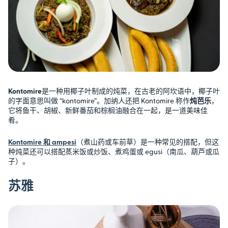
Kontomire
是一种用椰子叶制成的炖菜，在古老的阿坎语中，椰子叶
的字面意思叫做 “kontomire”。加纳人还把 Kontomire 称作
炖芭乐
，
它将鱼干、胡椒、新鲜番茄和棕榈油融合在一起，是一道美味佳
肴。
Kontomire 和 ampesi
（煮山药或车前草）是一种常见的搭配，但这
种炖菜还可以搭配蒸米饭或炒饭、煮鸡蛋或 egusi（南瓜、葫芦或瓜
子）。
苏雅