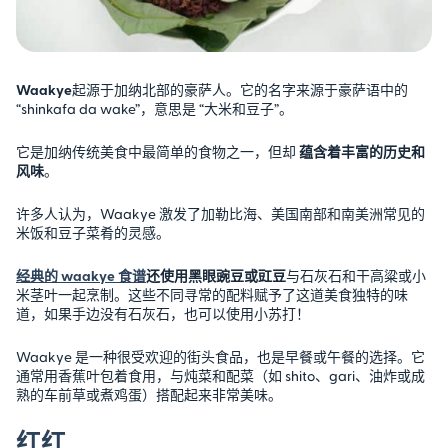
Waakye
起源于加纳北部的豪萨人。它的名字来源于豪萨语中的
“shinkafa da wake”，意思是 “大米和豆子”。
它是加纳传统美食中最简单的食物之一，但却
蕴含着丰富的历史和
风味
。
许多人认为，Waakye 激发了加勒比海、美国南部和南美洲常见的
米饭和豆子菜肴的灵感。
经典的 waakye 食谱
还使用黑眼豌豆或豇豆
与石灰石和干高粱或小
米茎叶一起烹制。这些不同寻常的配料赋予了这道美食独特的味
道，如果手边没有石灰石，也可以使用小苏打！
Waakye 是一种很受欢迎的街头食品，也是早餐或午餐的选择。它
通常用香蕉叶包着食用，与炖菜和配菜（如 shito、gari、油炸或成
熟的车前草或煮鸡蛋）搭配起来非常美味。
红红