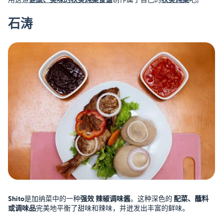
石涛
Shito
是加纳菜中的一种
强效
辣椒调味酱
。这种深色的
配菜、蘸料
或调味品
完美地平衡了甜味和辣味，并迸发出丰富的鲜味。