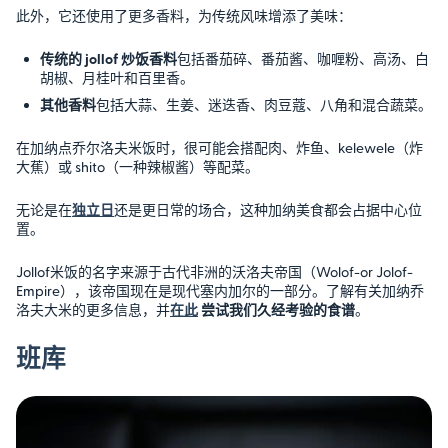
此外，它还使用了更多香料，为传统风味增添了美味：
传统的 jollof 炒饭香料
包括番茄碎、番茄酱、咖喱粉、高汤、白
胡椒、月桂叶和百里香。
其他香料
包括大蒜、生姜、迷迭香、肉豆蔻、八角和混合蔬菜。
在加纳点乔尔洛夫米饭时，很可能会搭配肉、炸鱼、kelewele（炸
大蕉）或 shito（一种辣椒酱）等配菜。
无论是在
独立日
还是更日常的场合，这种加纳美食都会占据中心位
置。
Jollof米饭的名字来源于古代非洲的沃洛夫帝国（Wolof-or Jolof-
Empire），该帝国现在是现代塞内加尔的一部分。了解有关加纳乔
洛夫大米的更多信息，并
在此
尝试我们久经考验的食谱
。
班库