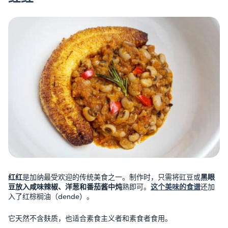
红红
是加纳最受欢迎的传统美食之一。制作时，只需将豇豆或
黑眼
豆放入咸味辣椒、洋葱和番茄酱中炖
熟即可。
这个美味的食谱
还加
入了红棕榈油（dende）。
它天然不含麸质，也适合素食主义者和素食者食用。