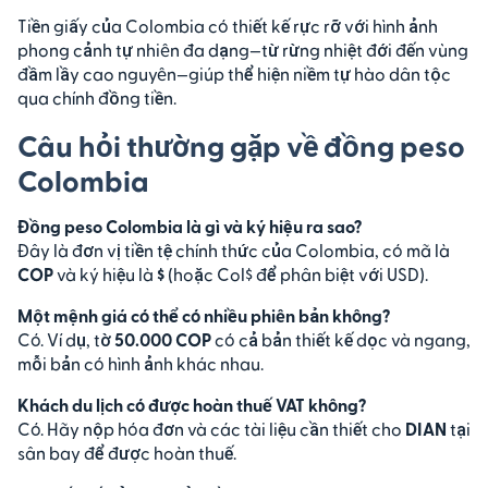
Tiền giấy của Colombia có thiết kế rực rỡ với hình ảnh
phong cảnh tự nhiên đa dạng—từ rừng nhiệt đới đến vùng
đầm lầy cao nguyên—giúp thể hiện niềm tự hào dân tộc
qua chính đồng tiền.
Câu hỏi thường gặp về đồng peso
Colombia
Đồng peso Colombia là gì và ký hiệu ra sao?
Đây là đơn vị tiền tệ chính thức của Colombia, có mã là
COP
và ký hiệu là
$
(hoặc Col$ để phân biệt với USD).
Một mệnh giá có thể có nhiều phiên bản không?
Có. Ví dụ, tờ
50.000 COP
có cả bản thiết kế dọc và ngang,
mỗi bản có hình ảnh khác nhau.
Khách du lịch có được hoàn thuế VAT không?
Có. Hãy nộp hóa đơn và các tài liệu cần thiết cho
DIAN
tại
sân bay để được hoàn thuế.