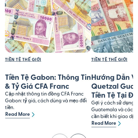
TIỀN TỆ THẾ GIỚI
TIỀN TỆ THẾ GIỚI
Tiền Tệ Gabon: Thông Tin
Hướng Dẫn V
& Tỷ Giá CFA Franc
Quetzal Gua
Tiền Tệ Tại Đ
Cập nhật thông tin đồng CFA Franc
Gabon: tỷ giá, cách dùng và mẹo đổi
Gợi ý cách sử dụng 
tiền.
Guatemala và các đặ
Read More
cần biết khi giao dịch
Read More