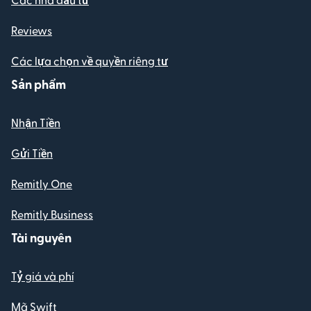
Reviews
Các lựa chọn về quyền riêng tư
Sản phẩm
Nhận Tiền
Gửi Tiền
Remitly One
Remitly Business
Tài nguyên
Tỷ giá và phí
Mã Swift