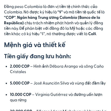
Đồng peso Colombia là đơn vị tiền tệ chính thức của
Colombia. Nó được ký hiệu là
“$”
và mã tiền tệ quốc tế là
“COP”
.
Ngân hàng Trung ương Colombia (Banco de la
República)
chịu trách nhiệm phát hành và quản lý đồng
tiền này. Để phân biệt với đồng đô la Mỹ hoặc các đồng
tiền khác có ký hiệu “$”, nó thường được viết là
Col$
.
Mệnh giá và thiết kế
Tiền giấy đang lưu hành:
2.000 COP
– Hình ảnh Débora Arango và sông Caño
Cristales
5.000 COP
– José Asunción Silva và vùng đất đầm lầy
10.000 COP
– Virginia Gutiérrez và đường uốn lượn
qua rừng