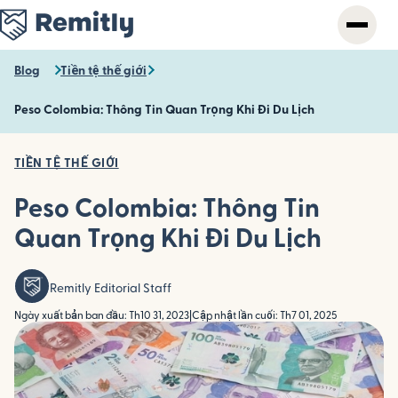
Skip
to
main
content
Blog
Tiền tệ thế giới
Peso Colombia: Thông Tin Quan Trọng Khi Đi Du Lịch
TIỀN TỆ THẾ GIỚI
Peso Colombia: Thông Tin
Quan Trọng Khi Đi Du Lịch
Remitly Editorial Staff
Ngày xuất bản ban đầu: Th10 31, 2023
|
Cập nhật lần cuối: Th7 01, 2025