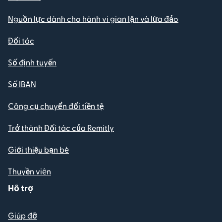
Nguồn lực dành cho hành vi gian lận và lừa đảo
Đối tác
Số định tuyến
Số IBAN
Công cụ chuyển đổi tiền tệ
Trở thành Đối tác của Remitly
Giới thiệu bạn bè
Thuyền viên
Hỗ trợ
Giúp đỡ