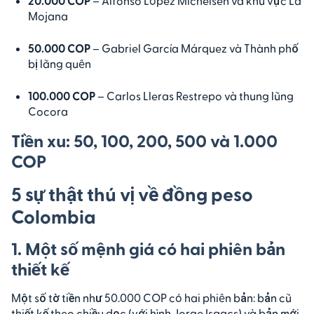
20.000 COP
– Alfonso López Michelsen và khu vực La
Mojana
50.000 COP
– Gabriel García Márquez và Thành phố
bị lãng quên
100.000 COP
– Carlos Lleras Restrepo và thung lũng
Cocora
Tiền xu: 50, 100, 200, 500 và 1.000
COP
5 sự thật thú vị về đồng peso
Colombia
1. Một số mệnh giá có hai phiên bản
thiết kế
Một số tờ tiền như 50.000 COP có hai phiên bản: bản cũ
thiết kế theo chiều dọc (với hình Jorge Isaacs) và bản mới