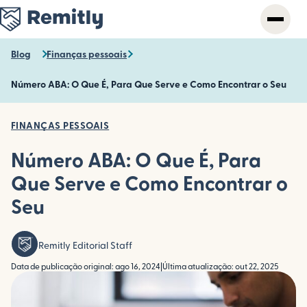
Skip
to
main
content
Blog
Finanças pessoais
Número ABA: O Que É, Para Que Serve e Como Encontrar o Seu
FINANÇAS PESSOAIS
Número ABA: O Que É, Para
Que Serve e Como Encontrar o
Seu
Remitly Editorial Staff
Data de publicação original: ago 16, 2024
|
Última atualização: out 22, 2025