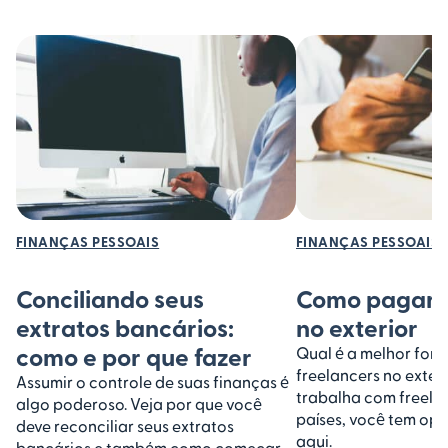
FINANÇAS PESSOAIS
FINANÇAS PESSOAIS
Conciliando seus
Como pagar f
extratos bancários:
no exterior
como e por que fazer
Qual é a melhor for
freelancers no exter
Assumir o controle de suas finanças é
trabalha com freela
algo poderoso. Veja por que você
países, você tem opç
deve reconciliar seus extratos
aqui.
bancários e também como começar.