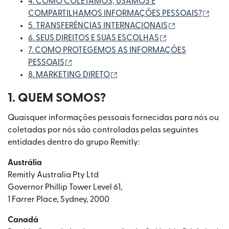
4. COMO COLETAMOS, USAMOS E
(abr
COMPARTILHAMOS INFORMAÇÕES PESSOAIS?
(abre em uma 
5. TRANSFERÊNCIAS INTERNACIONAIS
(abre em uma no
6. SEUS DIREITOS E SUAS ESCOLHAS
7. COMO PROTEGEMOS AS INFORMAÇÕES
(abre em uma nova janela)
PESSOAIS
(abre em uma nova janela)
8. MARKETING DIRETO
1. QUEM SOMOS?
Quaisquer informações pessoais fornecidas para nós ou
coletadas por nós são controladas pelas seguintes
entidades dentro do grupo Remitly:
Austrália
Remitly Australia Pty Ltd
Governor Phillip Tower Level 61,
1 Farrer Place, Sydney, 2000
Canadá