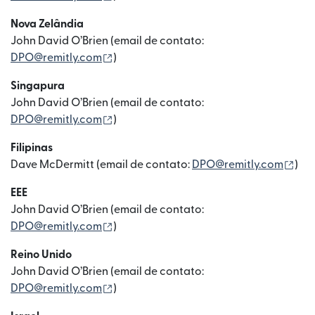
Nova Zelândia
John David O’Brien (email de contato:
(abre em uma nova janela)
DPO@remitly.com
)
Singapura
John David O’Brien (email de contato:
(abre em uma nova janela)
DPO@remitly.com
)
Filipinas
(ab
Dave McDermitt (email de contato:
DPO@remitly.com
)
EEE
John David O’Brien (email de contato:
(abre em uma nova janela)
DPO@remitly.com
)
Reino Unido
John David O’Brien (email de contato:
(abre em uma nova janela)
DPO@remitly.com
)