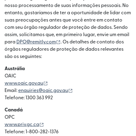
nosso processamento de suas informações pessoais. No
entanto, gostaríamos de ter a oportunidade de lidar com
suas preocupações antes que você entre em contato
com seu órgão regulador de proteção de dados. Sendo
assim, solicitamos que, em primeiro lugar, envie um email
(abre em uma nova janela)
para
DPO@remitly.com
. Os detalhes de contato dos
órgãos reguladores de proteção de dados relevantes
são os seguintes:
Austrália
OAIC
(abre em uma nova janela)
www.oaic.gov.au
(abre em uma nova janela)
Email:
enquiries@oaic.gov.au
Telefone: 1300 363 992
Canadá
OPC
(abre em uma nova janela)
www.priv.gc.ca
Telefone: 1-800-282-1376