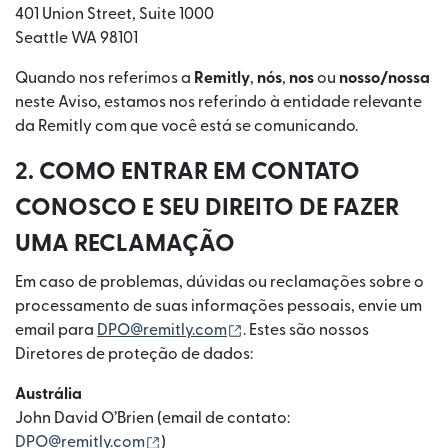
401 Union Street, Suite 1000
Seattle WA 98101
Quando nos referimos a
Remitly
,
nós
,
nos
ou
nosso/nossa
neste Aviso, estamos nos referindo à entidade relevante
da Remitly com que você está se comunicando.
2. COMO ENTRAR EM CONTATO
CONOSCO E SEU DIREITO DE FAZER
UMA RECLAMAÇÃO
Em caso de problemas, dúvidas ou reclamações sobre o
processamento de suas informações pessoais, envie um
(abre em uma nova janela)
email para
DPO@remitly.com
. Estes são nossos
Diretores de proteção de dados:
Austrália
John David O’Brien (email de contato:
(abre em uma nova janela)
DPO@remitly.com
)