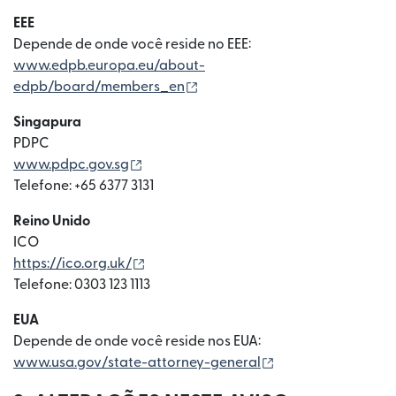
EEE
Depende de onde você reside no EEE:
www.edpb.europa.eu/about-
(abre em uma nova janela)
edpb/board/members_en
Singapura
PDPC
(abre em uma nova janela)
www.pdpc.gov.sg
Telefone: +65 6377 3131
Reino Unido
ICO
(abre em uma nova janela)
https://ico.org.uk/
Telefone: 0303 123 1113
EUA
Depende de onde você reside nos EUA:
(abre em uma nova
www.usa.gov/state-attorney-general