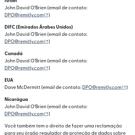
Israel
John David O’Brien (email de contato:
(abre em uma nova janela)
DPO@remitly.com
)
DIFC (Emirados Árabes Unidos)
John David O’Brien (email de contato:
(abre em uma nova janela)
DPO@remitly.com
)
Canadá
John David O’Brien (email de contato:
(abre em uma nova janela)
DPO@remitly.com
)
EUA
(ab
Dave McDermitt (email de contato:
DPO@remitly.com
)
Nicarágua
John David O’Brien (email de contato:
(abre em uma nova janela)
DPO@remitly.com
)
Você também tem o direito de fazer uma reclamação
para seu órgão regulador de proteção de dados sobre