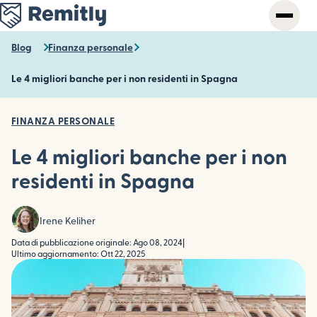
Skip
to
main
Blog
Finanza personale
content
Le 4 migliori banche per i non residenti in Spagna
FINANZA PERSONALE
Le 4 migliori banche per i non
residenti in Spagna
Irene Keliher
Data di pubblicazione originale: Ago 08, 2024
|
Ultimo aggiornamento: Ott 22, 2025