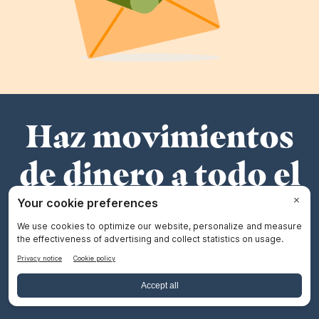
Haz movimientos
de dinero a todo el
mundo con nuestra
app
Descarga la aplicación: