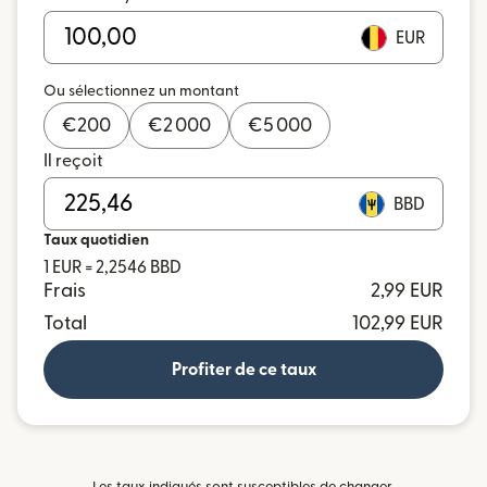
EUR
Ou sélectionnez un montant
€
200
€
2 000
€
5 000
Il reçoit
BBD
Taux quotidien
1 EUR = 2,2546 BBD
Frais
2,99 EUR
Total
102,99 EUR
Profiter de ce taux