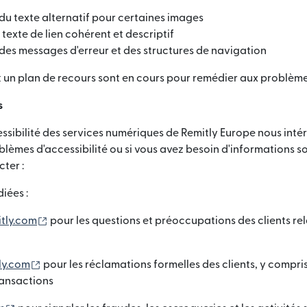
du texte alternatif pour certaines images
texte de lien cohérent et descriptif
des messages d'erreur et des structures de navigation
t un plan de recours sont en cours pour remédier aux problèm
s
essibilité des services numériques de Remitly Europe nous intér
lèmes d'accessibilité ou si vous avez besoin d'informations s
ter :
iées :
(s'ouvre dans une nouvelle fenêtre)
itly.com
pour les questions et préoccupations des clients rel
(s'ouvre dans une nouvelle fenêtre)
ly.com
pour les réclamations formelles des clients, y compris
ransactions