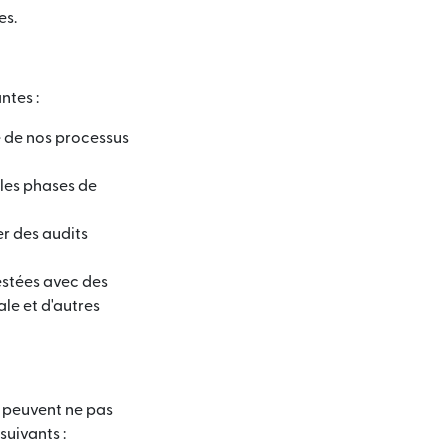
es.
ntes :
te de nos processus
 les phases de
er des audits
estées avec des
ale et d'autres
s peuvent ne pas
suivants :