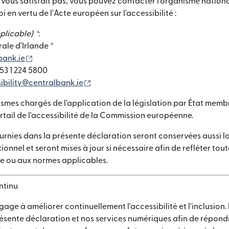
 vous satisfait pas, vous pouvez contacter l'organisme nation
oi en vertu de l'Acte européen sur l'accessibilité :
pplicable) *
:
ale d'Irlande *
(s'ouvre dans une nouvelle fenêtre)
ank.ie
53 1 224 5800
(s'ouvre dans une nouvelle fenêtre)
ibility@centralbank.ie
ismes chargés de l'application de la législation par État membr
ortail de l'accessibilité de la Commission européenne.
urnies dans la présente déclaration seront conservées aussi 
ionnel et seront mises à jour si nécessaire afin de refléter tou
e ou aux normes applicables.
ntinu
gage à améliorer continuellement l'accessibilité et l'inclusion.
résente déclaration et nos services numériques afin de répond