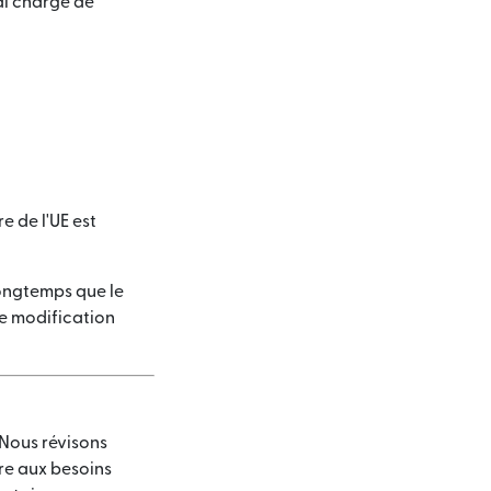
al chargé de
e de l'UE est
longtemps que le
te modification
 Nous révisons
re aux besoins