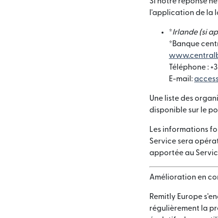
Si notre réponse ne
l'application de la l
*
Irlande (si a
*Banque centr
www.centralb
Téléphone : +3
E-mail:
access
Une liste des organ
disponible sur le p
Les informations fo
Service sera opérat
apportée au Servic
Amélioration en co
Remitly Europe s'en
régulièrement la p