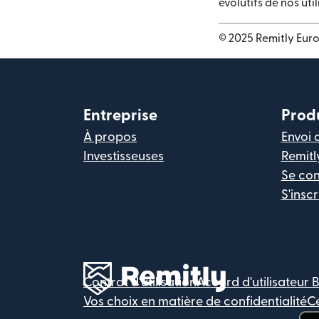
évolutifs de nos ut
© 2025 Remitly Euro
Entreprise
Prod
À propos
Envoi 
Investisseuses
Remitl
Se co
S'inscr
Contrat d'utilisation
Accord d'utilisateur 
Vos choix en matière de confidentialité
Ce