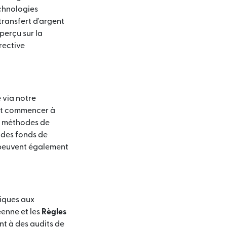
echnologies
transfert d'argent
perçu sur la
rective
 via notre
 et commencer à
es méthodes de
 des fonds de
s peuvent également
riques aux
éenne et les
Règles
t à des audits de