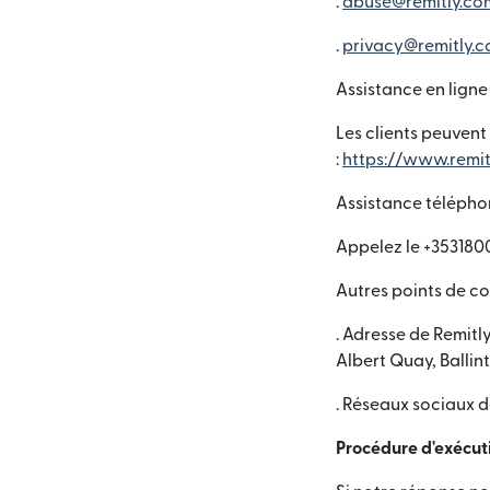
.
abuse@remitly.co
.
privacy@remitly.
Assistance en ligne 
Les clients peuvent
:
https://www.remit
Assistance télépho
Appelez le +353180
Autres points de co
. Adresse de Remitl
Albert Quay, Ballin
. Réseaux sociaux d
Procédure d'exécut