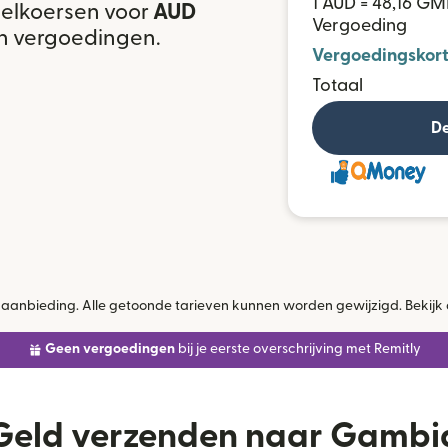
1 AUD = 48,16 G
selkoersen voor
AUD
Vergoeding
n vergoedingen.
Vergoedingskort
Totaal
De
jke aanbieding. Alle getoonde tarieven kunnen worden gewijzigd. Bekijk
Geen vergoedingen
bij je eerste overschrijving met Remitly
Geld verzenden naar Gambi