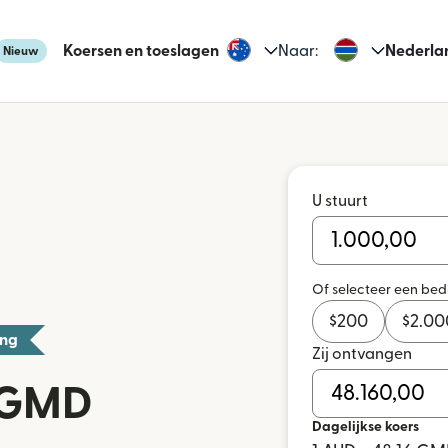
Koersen en toeslagen
Naar:
Nederla
Nieuw
U stuurt
Of selecteer een be
$
200
$
2.00
ing
Zij ontvangen
 GMD
Dagelijkse koers