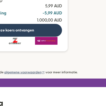
MD
5,99 AUD
ing
-5,99 AUD
1.000,00 AUD
ze koers ontvangen
en meer
(wordt geopend in een nieuw venster)
 de
algemene voorwaarden
voor meer informatie.
a