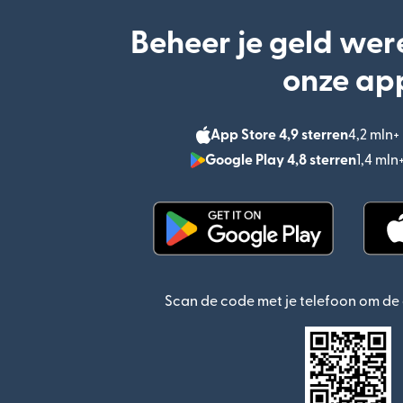
Beheer je geld wer
onze ap
App Store 4,9 sterren
4,2 mln
Google Play 4,8 sterren
1,4 ml
(wordt geopend in een n
Scan de code met je telefoon om d