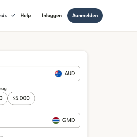
nds
Help
Inloggen
Aanmelden
AUD
drag
0
$
5.000
GMD