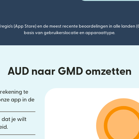
egio's (App Store) en de meest recente beoordelingen in alle landen 
basis van gebruikerslocatie en apparaattype.
AUD naar GMD omzetten
rekening te
rdt geopend in een nieuw venster)
onze app in de
een nieuw venster)
wordt geopend in een nieuw venster)
dat je wilt
eid.