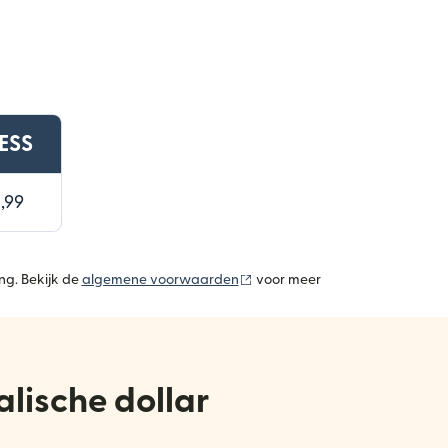
ESS
,99
(wordt geopend in een nieuw v
ng. Bekijk de
algemene voorwaarden
voor meer
lische dollar