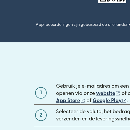
App-beoordelingen zijn gebaseerd op alle landen/r
Gebruik je e-mailadres om een 
1
(wo
openen via onze
website
of 
(wordt geopend in 
(
App Store
of
Google Play
.
Selecteer de valuta, het bedrag 
2
verzenden en de leveringssnelh