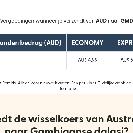
Vergoedingen wanneer je verzendt van
AUD
naar
GMD
zonden bedrag (AUD)
ECONOMY
EXPR
AU$ 4,99
AU$ 5
 Remitly. Alleen voor nieuwe klanten. Eén per klant. Tijdelijke aanbiedi
informatie.
dt de wisselkoers van Austra
naar Gambiaanse dalasi?