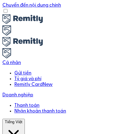
Chuyển đến nội dung chính
Cá nhân
Gửi tiền
Tỷ giá và phí
Remitly Card
New
Doanh nghiệp
Thanh toán
Nhận khoản thanh toán
Tiếng Việt