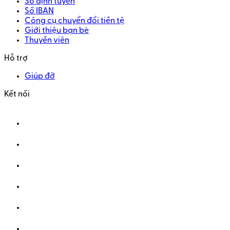
Số định tuyến
Số IBAN
Công cụ chuyển đổi tiền tệ
Giới thiệu bạn bè
Thuyền viên
Hỗ trợ
Giúp đỡ
Kết nối