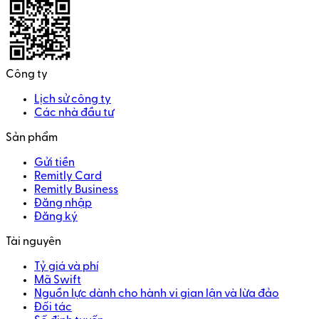
Công ty
Lịch sử công ty
Các nhà đầu tư
Sản phẩm
Gửi tiền
Remitly Card
Remitly Business
Đăng nhập
Đăng ký
Tài nguyên
Tỷ giá và phí
Mã Swift
Nguồn lực dành cho hành vi gian lận và lừa đảo
Đối tác