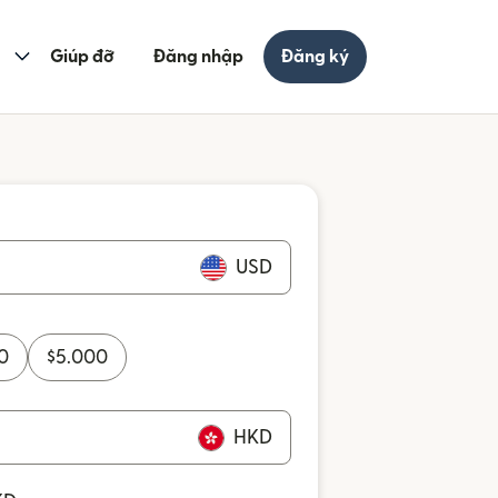
Giúp đỡ
Đăng nhập
Đăng ký
USD
0
$
5.000
HKD