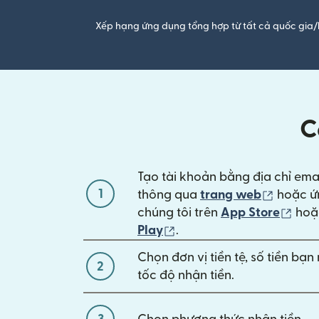
Xếp hạng ứng dụng tổng hợp từ tất cả quốc gia/
C
Tạo tài khoản bằng địa chỉ ema
1
(mở tro
thông qua
trang web
hoặc ứ
(mở 
chúng tôi trên
App Store
ho
(mở trong cửa sổ mới)
Play
.
Chọn đơn vị tiền tệ, số tiền bạ
2
tốc độ nhận tiền.