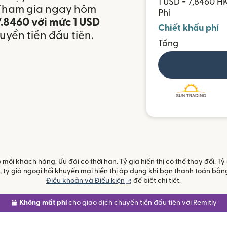
1 USD = 7,8460 H
 Tham gia ngay hôm
Phí
7.8460 với mức 1 USD
Chiết khấu phí
uyển tiền đầu tiên.
Tổng
ỗi khách hàng. Ưu đãi có thời hạn. Tỷ giá hiển thị có thể thay đổi. T
SD, tỷ giá ngoại hối khuyến mại hiển thị áp dụng khi bạn thanh toán b
(mở trong cửa sổ mới)
Điều khoản và Điều kiện
để biết chi tiết.
Không mất phí
cho giao dịch chuyển tiền đầu tiên với Remitly