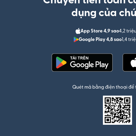
Chuyển tiền toàn c
dụng của chú
App Store 4,9 sao
4,2 triệ
Google Play 4,8 sao
1,4 tr
(mở trong cửa sổ mới)
Quét mã bằng điện thoại để 