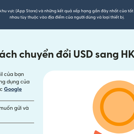
khu vực (App Store) và những kết quả xếp hạng gần đây nhất của tất 
nhau tùy thuộc vào địa điểm của người dùng và loại thiết bị.
ách chuyển đổi USD sang H
il của bạn
ng cửa sổ mới)
ng dụng của
trong cửa sổ mới)
ặc
Google
n muốn gửi và