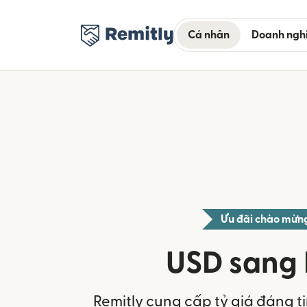
Cá nhân
Doanh ngh
Ưu đãi chào mừn
USD sang
Remitly cung cấp tỷ giá đáng ti