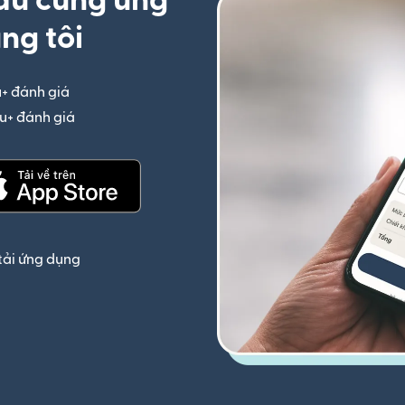
ầu cùng ứng
ng tôi
u+ đánh giá
(mở trong cửa sổ mới)
iệu+ đánh giá
(mở trong cửa sổ mới)
(mở trong cửa sổ mới)
tải ứng dụng