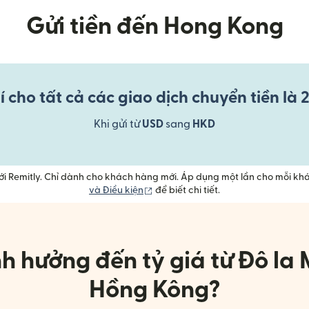
Gửi tiền đến Hong Kong
 cho tất cả các giao dịch chuyển tiền là 
Khi gửi từ
USD
sang
HKD
với Remitly. Chỉ dành cho khách hàng mới. Áp dụng một lần cho mỗi kh
(mở trong cửa sổ mới)
và Điều kiện
để biết chi tiết.
h hưởng đến tỷ giá từ Đô la
Hồng Kông?