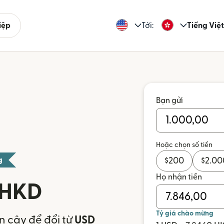
iệp
Tới:
Tiếng Việt
Bạn gửi
Hoặc chọn số tiền
g
$
200
$
2.00
Họ nhận tiền
 HKD
Tỷ giá chào mừng
n cậy để đổi từ
USD