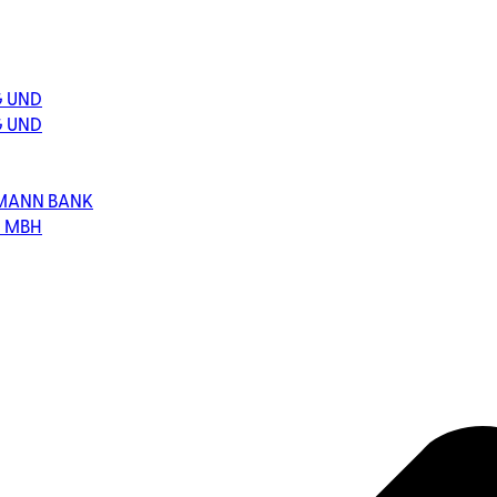
G UND
G UND
HMANN BANK
T MBH