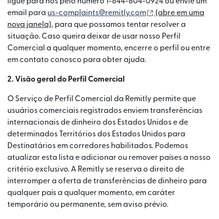
ligue para nós pelo número 1-844-604-0924 ou envie um
(abre em uma nova
email para
us-complaints@remitly.com
⁠ (abre em uma
nova janela)
, para que possamos tentar resolver a
situação. Caso queira deixar de usar nosso Perfil
Comercial a qualquer momento, encerre o perfil ou entre
em contato conosco para obter ajuda.
2. Visão geral do Perfil Comercial
O Serviço de Perfil Comercial da Remitly permite que
usuários comerciais registrados enviem transferências
internacionais de dinheiro dos Estados Unidos e de
determinados Territórios dos Estados Unidos para
Destinatários em corredores habilitados. Podemos
atualizar esta lista e adicionar ou remover países a nosso
critério exclusivo. A Remitly se reserva o direito de
interromper a oferta de transferências de dinheiro para
qualquer país a qualquer momento, em caráter
temporário ou permanente, sem aviso prévio.