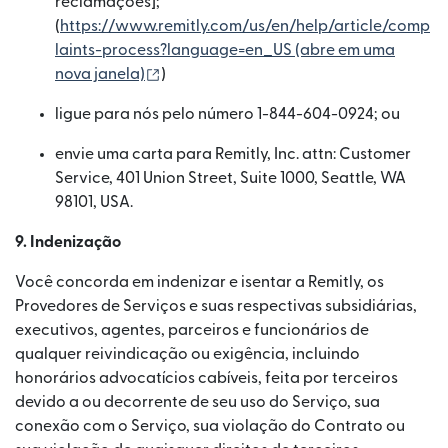
reclamações];
(
https://www.remitly.com/us/en/help/article/comp
laints-process?language=en_US⁠ (abre em uma
(abre em uma nova janela)
nova janela)
)
ligue para nós pelo número 1-844-604-0924; ou
envie uma carta para Remitly, Inc. attn: Customer
Service, 401 Union Street, Suite 1000, Seattle, WA
98101, USA.
9. Indenização
Você concorda em indenizar e isentar a Remitly, os
Provedores de Serviços e suas respectivas subsidiárias,
executivos, agentes, parceiros e funcionários de
qualquer reivindicação ou exigência, incluindo
honorários advocatícios cabíveis, feita por terceiros
devido a ou decorrente de seu uso do Serviço, sua
conexão com o Serviço, sua violação do Contrato ou