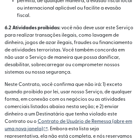
permita, de qualquer maneira, a evasão fiscal local
ou internacional aplicável ou facilite a evasão
fiscal.
6.2 Atividades proibidas:
você não deve usar este Serviço
para realizar transações ilegais, como lavagem de
dinheiro, jogos de azar ilegais, fraudes ou financiamento
de atividades terroristas. Você também concorda em
não usar o Serviço de maneira que possa danificar,
desabilitar, sobrecarregar ou comprometer nossos
sistemas ou nossa segurança.
Neste Contrato, você confirma que não irá: 1) exceto
quando proibido por lei, usar nosso Serviço, de qualquer
forma, em conexão com os negócios ou as atividades
comerciais listados abaixo nesta seção; e 2) enviar
dinheiro a um Destinatário que tenha violado este
Contrato ou o
Contrato de Usuário de Remessa⁠ (abre em
(abre em uma nova janela)
uma nova janela)
. Embora esta lista seja
representativa, ela não está completa, e nós reservamos