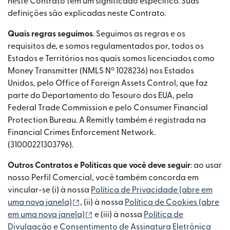
neste Contrato têm um significado específico. Suas
definições são explicadas neste Contrato.
Quais regras seguimos
. Seguimos as regras e os
requisitos de, e somos regulamentados por, todos os
Estados e Territórios nos quais somos licenciados como
Money Transmitter (NMLS Nº 1028236) nos Estados
Unidos, pelo Office of Foreign Assets Control, que faz
parte do Departamento do Tesouro dos EUA, pela
Federal Trade Commission e pelo Consumer Financial
Protection Bureau. A Remitly também é registrada na
Financial Crimes Enforcement Network.
(31000221303796).
Outros Contratos e Políticas que você deve seguir
: ao usar
nosso Perfil Comercial, você também concorda em
vincular-se (i) à nossa
Política de Privacidade⁠ (abre em
(abre em uma nova janela)
uma nova janela)
, (ii) à nossa
Política de Cookies⁠ (abre
(abre em uma nova janela)
em uma nova janela)
e (iii) à nossa
Política de
Divulgação e Consentimento de Assinatura Eletrônica⁠