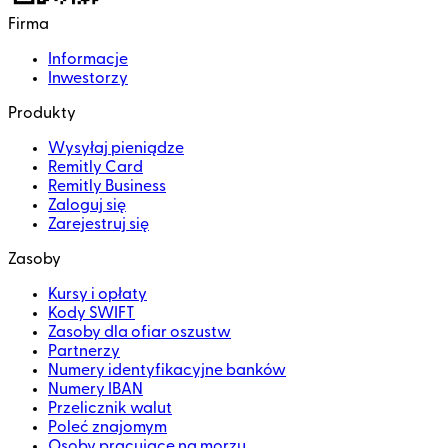
Firma
Informacje
Inwestorzy
Produkty
Wysyłaj pieniądze
Remitly Card
Remitly Business
Zaloguj się
Zarejestruj się
Zasoby
Kursy i opłaty
Kody SWIFT
Zasoby dla ofiar oszustw
Partnerzy
Numery identyfikacyjne banków
Numery IBAN
Przelicznik walut
Poleć znajomym
Osoby pracujące na morzu