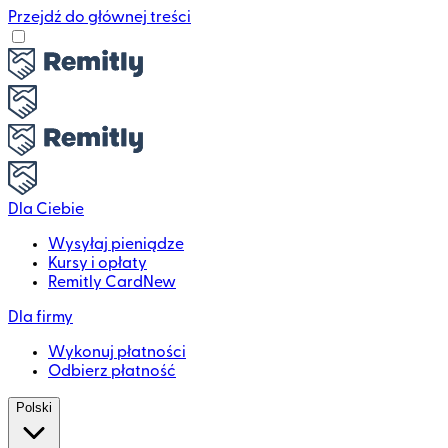
Przejdź do głównej treści
Dla Ciebie
Wysyłaj pieniądze
Kursy i opłaty
Remitly Card
New
Dla firmy
Wykonuj płatności
Odbierz płatność
Polski