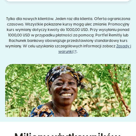
Tylko dla nowych klientów. Jeden raz dla klienta. Oferta ograniczona
czasowo. Wszystkie pokazane kursy mogą ulec zmianie. Promocyjny
kurs wymiany dotyczy kwoty do 1000,00 USD. Przy wysyłaniu ponad
1000,00 USD w przypadku płatności za pomocą: Portfel Remitly lub
Rachunek bankowy obowiązuje przedstawiony standardowy kurs
wymiany. W celu uzyskania szczegółowych informacji zobacz
Zasady i
(otwiera się w nowym oknie)
warunki
.