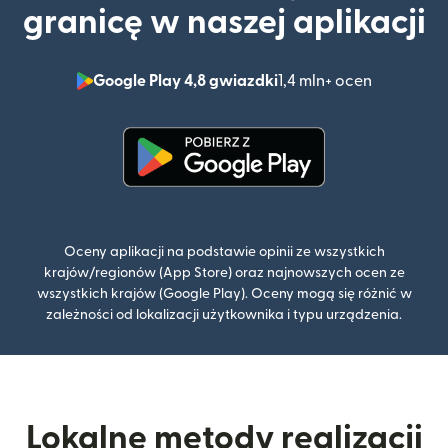
granicę w naszej aplikacji
Google Play 4,8 gwiazdki
1,4 mln+ ocen
(otwiera 
(otwiera się w nowym oknie)
Oceny aplikacji na podstawie opinii ze wszystkich
krajów/regionów (App Store) oraz najnowszych ocen ze
wszystkich krajów (Google Play). Oceny mogą się różnić w
zależności od lokalizacji użytkownika i typu urządzenia.
Lokalne metody realizacji