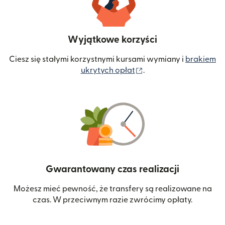
Wyjątkowe korzyści
Ciesz się stałymi korzystnymi kursami wymiany i
brakiem
(otwiera się w nowym 
ukrytych opłat
.
Gwarantowany czas realizacji
Możesz mieć pewność, że transfery są realizowane na
czas. W przeciwnym razie zwrócimy opłaty.