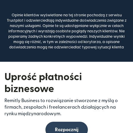
Opinie klientów wyświetlane na tej stronie pochodzą z serwisu
Trustpilot i odzwierciedlają indywidualne doświadczenia związane z
naszymi usługami. Opinie te są udostępniane wyłącznie w celach
informacyjnych i wyrażają osobiste poglądy naszych klientów. Nie
popieramy żadnych konkretnych wypowiedzi. Indywidualne wyniki
mogą się różnić, w tym w zależności od korytarza, a opisane
doświadczenia mogą nie odzwierciedlać typowej sytuacji klienta
Uprość płatności
biznesowe
Remitly Business to rozwiązanie stworzone z myślą o
firmach, zespołach i freelancerach działających na
rynku międzynarodowym.
Rozpocznij