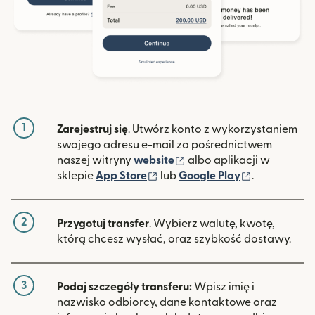
1
Zarejestruj się
. Utwórz konto z wykorzystaniem
swojego adresu e-mail za pośrednictwem
(otwiera się w nowym ok
naszej witryny
website
albo aplikacji w
(otwiera się w nowym oknie)
(otwiera si
sklepie
App Store
lub
Google Play
.
2
Przygotuj transfer
. Wybierz walutę, kwotę,
którą chcesz wysłać, oraz szybkość dostawy.
3
Podaj szczegóły transferu:
Wpisz imię i
nazwisko odbiorcy, dane kontaktowe oraz