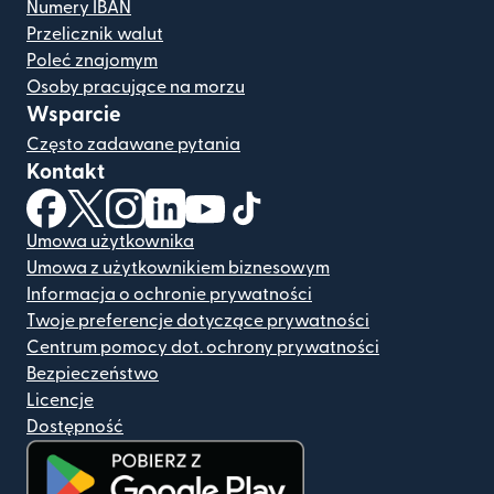
Numery IBAN
Przelicznik walut
Poleć znajomym
Osoby pracujące na morzu
Wsparcie
Często zadawane pytania
Kontakt
(otwiera się w nowym oknie)
(otwiera się w nowym oknie)
(otwiera się w nowym oknie)
(otwiera się w nowym oknie)
(otwiera się w nowym oknie)
(otwiera się w nowym oknie
Umowa użytkownika
Umowa z użytkownikiem biznesowym
Informacja o ochronie prywatności
Twoje preferencje dotyczące prywatności
Centrum pomocy dot. ochrony prywatności
Bezpieczeństwo
Licencje
Dostępność