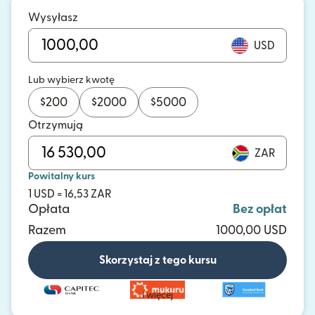
Wysyłasz
USD
Lub wybierz kwotę
$
200
$
2000
$
5000
Otrzymują
ZAR
Powitalny kurs
1 USD = 16,53 ZAR
Opłata
Bez opłat
Razem
1000,00 USD
Skorzystaj z tego kursu
i więcej