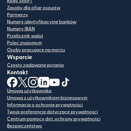
Kody SWIFT
Zasoby dla ofiar oszustw
Partnerzy
Numery identyfikacyjne banków
Numery IBAN
Przelicznik walut
Poleć znajomym
Osoby pracujące na morzu
Wsparcie
Często zadawane pytania
Kontakt
(otwiera się w nowym oknie)
(otwiera się w nowym oknie)
(otwiera się w nowym oknie)
(otwiera się w nowym oknie)
(otwiera się w nowym oknie)
(otwiera się w nowym oknie
Umowa użytkownika
Umowa z użytkownikiem biznesowym
Informacja o ochronie prywatności
Twoje preferencje dotyczące prywatności
Centrum pomocy dot. ochrony prywatności
Bezpieczeństwo