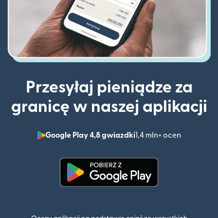
Przesyłaj pieniądze za
granicę w naszej aplikacji
Google Play 4,8 gwiazdki
1,4 mln+ ocen
(otwiera 
(otwiera się w nowym oknie)