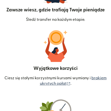
Zawsze wiesz, gdzie trafiają Twoje pieniądze
Śledź transfer na każdym etapie.
Wyjątkowe korzyści
Ciesz się stałymi korzystnymi kursami wymiany i
brakiem
(otwiera się w nowym 
ukrytych opłat
.