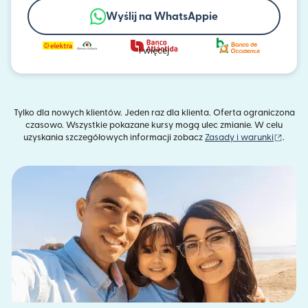
Wyślij na WhatsAppie
i więcej
Tylko dla nowych klientów. Jeden raz dla klienta. Oferta ograniczona
czasowo. Wszystkie pokazane kursy mogą ulec zmianie. W celu
(otwie
uzyskania szczegółowych informacji zobacz
Zasady i warunki
.