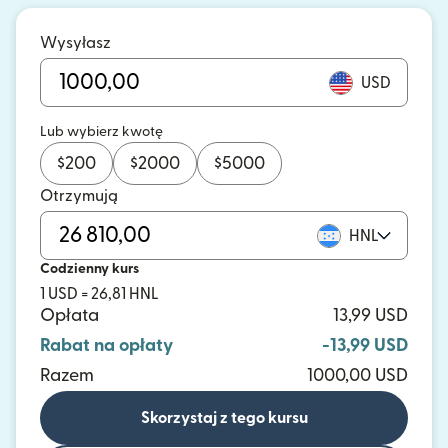
Wysyłasz
USD
Lub wybierz kwotę
$
200
$
2000
$
5000
Otrzymują
HNL
Codzienny kurs
1 USD = 26,81 HNL
Opłata
13,99 USD
Rabat na opłaty
-13,99 USD
Razem
1000,00 USD
Skorzystaj z tego kursu