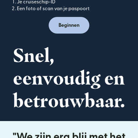
Je cruiseschip-ID
Een foto of scan van je paspoort
Beginnen
"We zijn erg blij met het