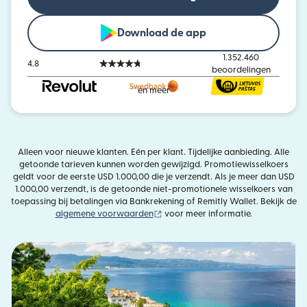
Download de app
1.352.460
4.8
beoordelingen
en meer
Alleen voor nieuwe klanten. Eén per klant. Tijdelijke aanbieding. Alle
getoonde tarieven kunnen worden gewijzigd. Promotiewisselkoers
geldt voor de eerste USD 1.000,00 die je verzendt. Als je meer dan USD
1.000,00 verzendt, is de getoonde niet-promotionele wisselkoers van
toepassing bij betalingen via Bankrekening of Remitly Wallet. Bekijk de
(wordt geopend in een nieuw venste
algemene voorwaarden
voor meer informatie.