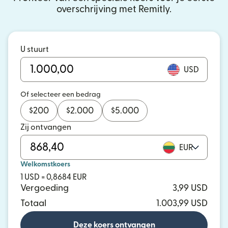
overschrijving met Remitly.
U stuurt
USD
Of selecteer een bedrag
$
200
$
2.000
$
5.000
Zij ontvangen
EUR
Welkomstkoers
1 USD = 0,8684 EUR
Vergoeding
3,99 USD
Totaal
1.003,99 USD
Deze koers ontvangen