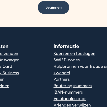
Beginnen
sten
Informatie
Verzenden
Koersen en toeslagen
Ontvangen
SWIFT-codes
y Card
Hulpbronnen voor fraude e
y Business
zwendel
gen
Partners
lden
Routeringsnummers
IBAN-nummers
Valutacalculator
Vrienden verwijzen