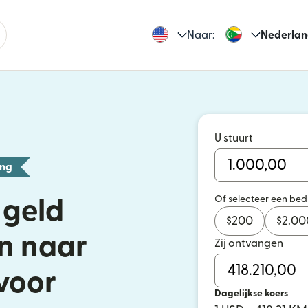
Naar:
Nederlan
U stuurt
ing
Of selecteer een be
 geld
$
200
$
2.00
en naar
Zij ontvangen
voor
Dagelijkse koers