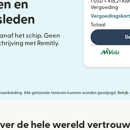
en en
1 USD = 418,21 KM
Vergoeding
leden
Vergoedingskort
Totaal
vanaf het schip. Geen
De
hrijving met Remitly.
jke aanbieding. Alle getoonde tarieven kunnen worden gewijzigd. Bekijk
ver de hele wereld vertrou