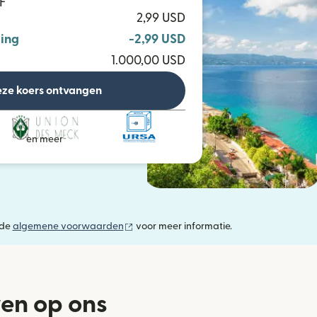
F
2,99 USD
ing
-2,99 USD
1.000,00 USD
ze koers ontvangen
en meer
(wordt geopend in een nieuw venster)
 de
algemene voorwaarden
voor meer informatie.
wen op ons