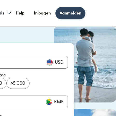
ds
Help
Inloggen
Aanmelden
USD
drag
0
$
5.000
KMF