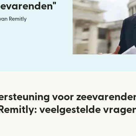
eevarenden"
an Remitly
rsteuning voor zeevarende
Remitly: veelgestelde vrage