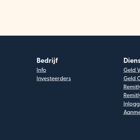
Bedrijf
Dien
Info
Geld 
Investeerders
Geld 
Remitl
Remitl
Inlog
Aanme