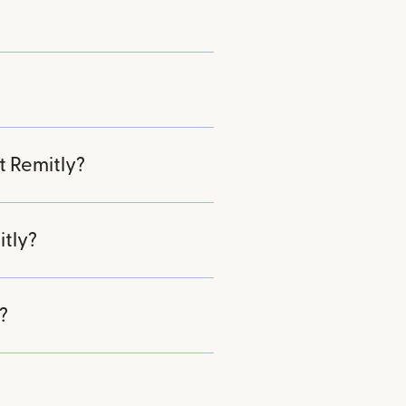
 Remitly?
tly?
?