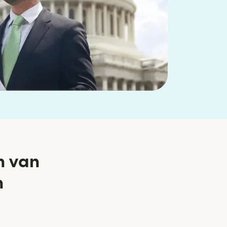
n van
n