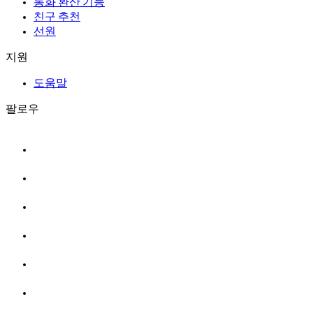
통화 환산 기능
친구 추천
선원
지원
도움말
팔로우