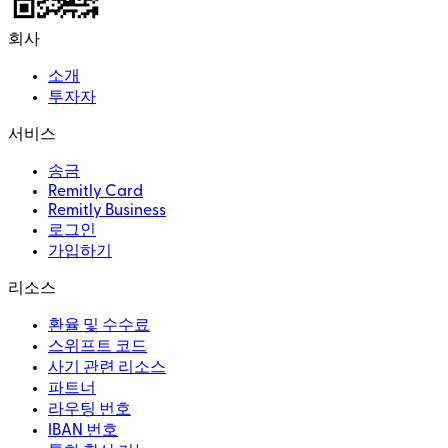
회사
소개
투자자
서비스
송금
Remitly Card
Remitly Business
로그인
가입하기
리소스
환율 및 수수료
스위프트 코드
사기 관련 리소스
파트너
라우팅 번호
IBAN 번호