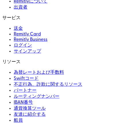
Remitlyについて
出資者
サービス
送金
Remitly Card
Remitly Business
ログイン
サインアップ
リソース
為替レートおよび手数料
Swiftコード
不正行為、詐欺に関するリソース
パートナー
ルーティングナンバー
IBAN番号
通貨換算ツール
友達に紹介する
船員