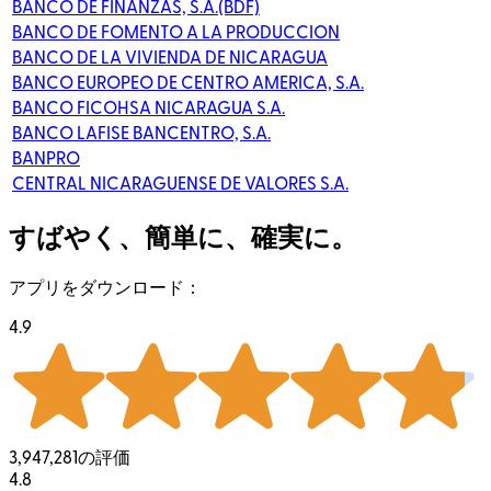
BANCO DE FINANZAS, S.A.(BDF)
BANCO DE FOMENTO A LA PRODUCCION
BANCO DE LA VIVIENDA DE NICARAGUA
BANCO EUROPEO DE CENTRO AMERICA, S.A.
BANCO FICOHSA NICARAGUA S.A.
BANCO LAFISE BANCENTRO, S.A.
BANPRO
CENTRAL NICARAGUENSE DE VALORES S.A.
すばやく、簡単に、確実に。
アプリをダウンロード：
4.9
3,947,281の評価
4.8