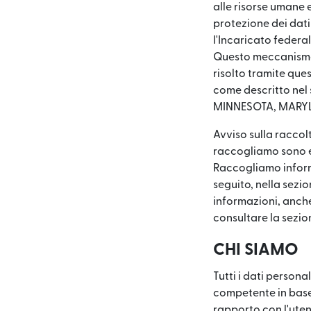
alle risorse umane e
protezione dei dati
l'Incaricato federal
Questo meccanismo 
risolto tramite que
come descritto nel
MINNESOTA, MARYL
Avviso sulla raccol
raccogliamo sono el
Raccogliamo informa
seguito, nella sezio
informazioni, anche
consultare la sezion
CHI SIAMO
Tutti i dati personal
competente in base 
rapporto con l'uten