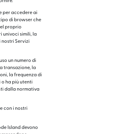
ornire.
te per accedere ai
, tipo di browser che
del proprio
i univoci simili, la
nostri Servizi
luso un numero di
la transazione, la
oni, la frequenza di
i o ha più utenti
sti dalla normativa
 con i nostri
hode Island devono