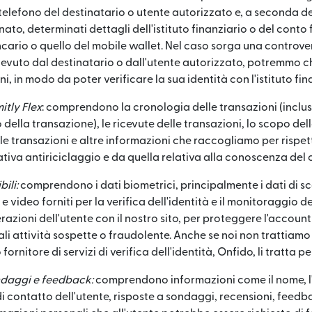
telefono del destinatario o utente autorizzato e, a seconda d
to, determinati dettagli dell'istituto finanziario o del conto 
ario o quello del mobile wallet. Nel caso sorga una controvers
cevuto dal destinatario o dall'utente autorizzato, potremmo c
ni, in modo da poter verificare la sua identità con l'istituto fin
itly Flex
: comprendono la cronologia delle transazioni (inclu
 della transazione), le ricevute delle transazioni, lo scopo del
le transazioni e altre informazioni che raccogliamo per rispett
ativa antiriciclaggio e da quella relativa alla conoscenza del c
ili:
comprendono i dati biometrici, principalmente i dati di s
e video forniti per la verifica dell'identità e il monitoraggio del
razioni dell'utente con il nostro sito, per proteggere l'account
li attività sospette o fraudolente. Anche se noi non trattiamo 
o fornitore di servizi di verifica dell'identità, Onfido, li tratta 
ndaggi e feedback:
comprendono informazioni come il nome, l'
di contatto dell'utente, risposte a sondaggi, recensioni, feed