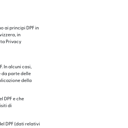
 ai principi DPF in
vizzera, in
ta Privacy
 In alcuni casi,
e da parte delle
plicazione della
el DPF e che
iti di
del DPF (dati relativi