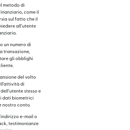
el metodo di
finanziario, come il
ia sul fatto che il
hiedere all'utente
anziario.
so un numero di
la transazione,
are gli obblighi
liente.
cansione del volto
l'attività di
 dell'utente stesso e
i dati biometrici
per nostro conto.
indirizzo e-mail o
back, testimonianze