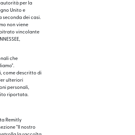
 autorità per la
egno Unito e
 a seconda dei casi.
amo non viene
rbitrato vincolante
ENNESSEE,
onali che
liamo".
, come descritto di
er ulteriori
oni personali,
ito riportata.
ata Remitly
ezione "Il nostro
ntrolla la raccolta