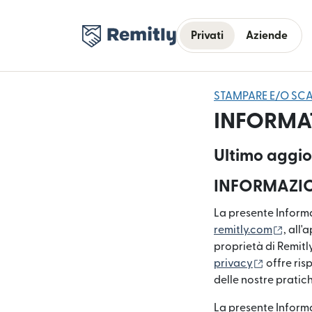
Privati
Aziende
STAMPARE E/O SCA
INFORMAT
Ultimo aggi
INFORMAZIO
La presente Informat
(si ap
remitly.com
, all
proprietà di Remitl
(si apre i
privacy
offre ris
delle nostre pratich
La presente Informa