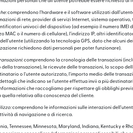
mazioni personali che all'utente potrebbe essere richiesto di f
he:
comprendono l'hardware e il software utilizzati dall'uten
rmazioni di rete, provider di servizi Internet, sistema operativo
dentificatori univoci del dispositivo (ad esempio il numero IMEI 
zzo MAC o il numero di cellulare), l'indirizzo IP, altri identificator
dell'utente (utilizzando la tecnologia GPS, dato che alcuni dei 
lizzazione richiedono dati personali per poter funzionare).
transazioni
: comprendono la cronologia delle transazioni (inc
della transazione), le ricevute delle transazioni, lo scopo del
tinatario o l'utente autorizzato, l'importo medio delle transazi
 dettagli che indicano se l'utente effettua invii a più destinatar
 informazioni che raccogliamo per rispettare gli obblighi previ
 quella relativa alla conoscenza del cliente.
lizzo:
comprendono le informazioni sulle interazioni dell'utente
'attività di navigazione o di ricerca.
fornia, Tennessee, Minnesota, Maryland, Indiana, Kentucky e R