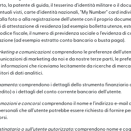
o, la patente di guida, il tesserino d'identità militare o il do
tuali visti, carte d'identità nazionali, "My Number" card indiv
alla foto o alla registrazione dell'utente con il proprio docume
di attestazione di residenza (ad esempio bolletta utenze, est
l codice fiscale, il numero di previdenza sociale o l'evidenza di
sazione (ad esempio estratto conto bancario o busta paga).
rketing e comunicazioni
: comprendono le preferenze dell'utent
unicazioni di marketing da noi e da nostre terze parti, le pref
informazioni che riceviamo lecitamente da ricerche di mercat
tori di dati analitici.
gamento:
comprendono i dettagli dello strumento finanziario
dito) o i dettagli del conto corrente bancario dell'utente.
omozioni e concorsi
: comprendono il nome e l'indirizzo e-mail 
personali che all'utente potrebbe essere richiesto di fornire p
rsi.
tinatario o sull'utente autorizzato:
comprendono nome e cogn