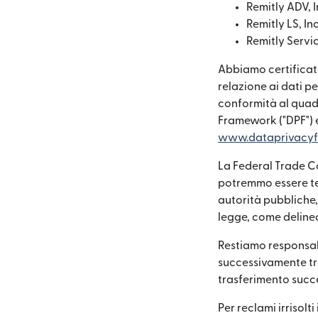
Remitly ADV, I
Remitly LS, Inc
Remitly Servic
Abbiamo certificato
relazione ai dati pe
conformità al quad
Framework ("DPF") e 
www.dataprivacy
La Federal Trade Co
potremmo essere ten
autorità pubbliche,
legge, come delinea
Restiamo responsabi
successivamente tra
trasferimento succe
Per reclami irrisolti