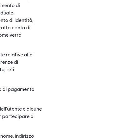
cumento di
iduale
nto di identità,
ratto conto di
 come verrà
e relative alla
erenze di
o, reti
 o di pagamento
dell'utente e alcune
er partecipare a
ome, indirizzo