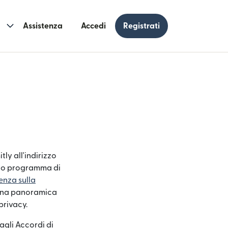
Assistenza
Accedi
Registrati
tly all'indirizzo
ne o programma di
enza sulla
i una panoramica
privacy.
agli Accordi di