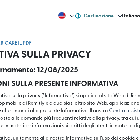
Destinazione
Italiano
RICARE IL PDF
IVA SULLA PRIVACY
ornamento: 12/08/2025
NI SULLA PRESENTE INFORMATIVA
iva sulla privacy ("Informativa") si applica al sito Web di Remi
re in una nuova finestra)
'app mobile di Remitly e a qualsiasi altro sito Web, applicazio
y che rimandi alla presente Informativa. Il nostro
Centro assist
n una nuova finestra)
poste alle domande più frequenti relative alla privacy, tra cu
e in materia e informazioni sui diritti degli utenti in materia di 
tiva, unitamente alla nostra Informativa sull'uso dei cookie e 