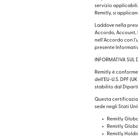
servizio applicabili
Remitly, si applicano
Laddove nella prese
Accordo, Account, P
nell'Accordo con l'
presente Informati
INFORMATIVA SUL
Remitly è conforme 
dell'EU-U.S. DPF (U
stabilito dal Dipart
Questa certificazio
sede negli Stati Uniti
Remitly Globa
Remitly Global
Remitly Holdin