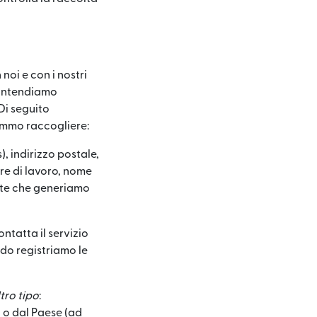
noi e con i nostri
" intendiamo
Di seguito
remmo raccogliere:
, indirizzo postale,
re di lavoro, nome
iente che generiamo
ntatta il servizio
ndo registriamo le
tro tipo
:
 o dal Paese (ad