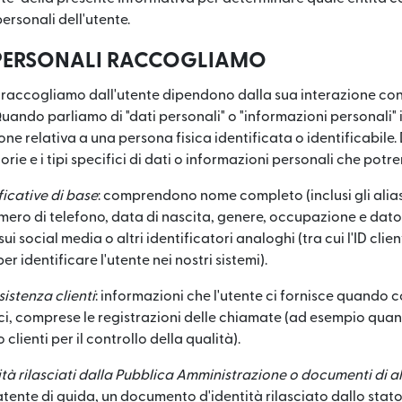
 personali dell'utente.
 PERSONALI RACCOGLIAMO
e raccogliamo dall'utente dipendono dalla sua interazione con 
 Quando parliamo di "dati personali" o "informazioni personali
ne relativa a una persona fisica identificata o identificabile. 
orie e i tipi specifici di dati o informazioni personali che pot
ficative di base
: comprendono nome completo (inclusi gli alias)
umero di telefono, data di nascita, genere, occupazione e dato
i social media o altri identificatori analoghi (tra cui l'ID cl
 identificare l'utente nei nostri sistemi).
sistenza clienti
: informazioni che l'utente ci fornisce quando co
uffici, comprese le registrazioni delle chiamate (ad esempio qua
clienti per il controllo della qualità).
tà rilasciati dalla Pubblica Amministrazione o documenti di al
nte di guida, un documento d'identità rilasciato dallo stato