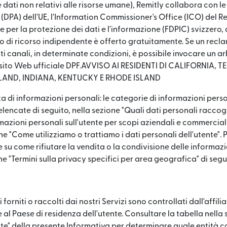
 dati non relativi alle risorse umane), Remitly collabora con le
 (DPA) dell'UE, l'Information Commissioner's Office (ICO) del R
e per la protezione dei dati e l'informazione (FDPIC) svizzero,
di ricorso indipendente è offerto gratuitamente. Se un recl
sti canali, in determinate condizioni, è possibile invocare un a
 sito Web ufficiale DPF.AVVISO AI RESIDENTI DI CALIFORNIA, T
AND, INDIANA, KENTUCKY E RHODE ISLAND
ta di informazioni personali: le categorie di informazioni pers
encate di seguito, nella sezione "Quali dati personali raccog
zioni personali sull'utente per scopi aziendali e commerciali
ne "Come utilizziamo o trattiamo i dati personali dell'utente". P
 su come rifiutare la vendita o la condivisione delle informazi
e "Termini sulla privacy specifici per area geografica" di segu
i forniti o raccolti dai nostri Servizi sono controllati dall'affili
al Paese di residenza dell'utente. Consultare la tabella nella s
te" della presente Informativa per determinare quale entità co