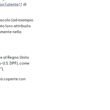
(si apre in una nuova finestra)
n l'utente
di
iuscolo (ad esempio
to loro attribuito
amente nella
ne al Regno Unito
s-U.S. DPF), come
”).
ità coperte con