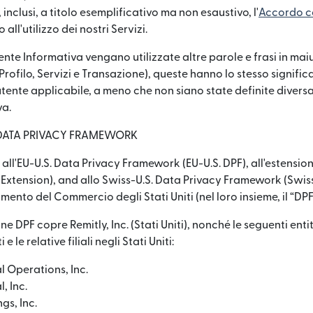
, inclusi, a titolo esemplificativo ma non esaustivo, l'
Accordo co
 all'utilizzo dei nostri Servizi.
nte Informativa vengano utilizzate altre parole e frasi in ma
rofilo, Servizi e Transazione), queste hanno lo stesso significa
utente applicabile, a meno che non siano state definite divers
va.
 DATA PRIVACY FRAMEWORK
all'EU-U.S. Data Privacy Framework (EU-U.S. DPF), all'estensio
K Extension), and allo Swiss-U.S. Data Privacy Framework (Swis
imento del Commercio degli Stati Uniti (nel loro insieme, il “DPF
ne DPF copre Remitly, Inc. (Stati Uniti), nonché le seguenti ent
 e le relative filiali negli Stati Uniti:
l Operations, Inc.
, Inc.
gs, Inc.