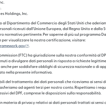
nc.
.
es Holdings, Inc.
 al Dipartimento del Commercio degli Stati Uniti che aderiamo
rsonali ricevuti dall'Unione Europea, dal Regno Unito e dalla S
ro normativo pertinente. Per saperne di più sul programma Da
per visualizzare la nostra certificazione, visitare:
(si apre in una nuova finestra)
framework.gov
.
mmission (FTC) ha giurisdizione sulla nostra conformità al DPF.
uti a divulgare dati personali in risposta a richieste legittim
 anche per soddisfare obblighi di sicurezza nazionale o di ap
to nella presente informativa.
li del trattamento dei dati personali che riceviamo ai sensi d
sferiamo ad agenti terzi per nostro conto. Rispettiamo i requis
ssivi del DPF, comprese le disposizioni sulla responsabilità.
 in materia di privacy relativi ai dati personali trattati ai sensi 