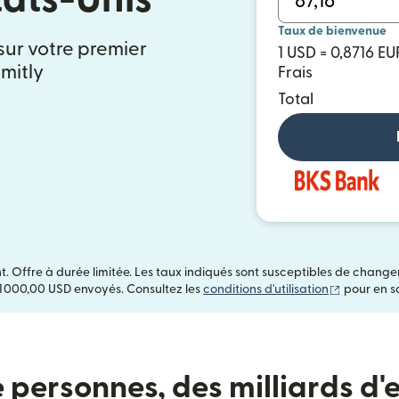
Taux de bienvenue
 sur votre premier
1 USD = 0,8716 EU
mitly
Frais
Total
t. Offre à durée limitée. Les taux indiqués sont susceptibles de chang
(s'ouvre d
1 000,00 USD envoyés. Consultez les
conditions d'utilisation
pour en sa
e personnes, des milliards d'e