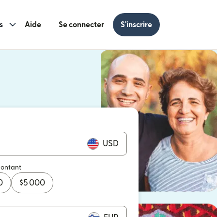
s
Aide
Se connecter
S'inscrire
s une nouvelle fenêtre)
 une nouvelle fenêtre)
USD
montant
0
$
5 000