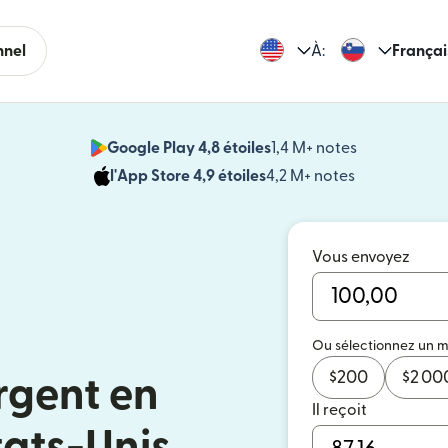
nnel
À:
Françai
Google Play 4,8 étoiles
1,4 M+ notes
(s'ouvre dan
l'App Store 4,9 étoiles
4,2 M+ notes
(s'ouvre dans
Vous envoyez
Ou sélectionnez un 
$
200
$
2 00
rgent en
Il reçoit
tats-Unis