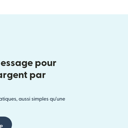
message pour
'argent par
atiques, aussi simples qu'une
pp