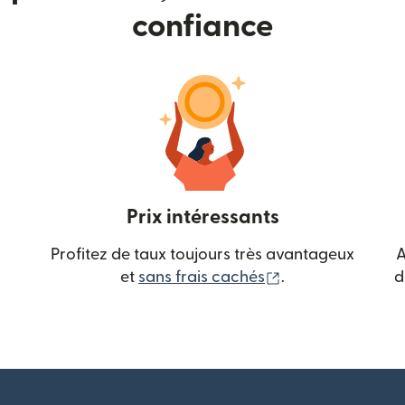
confiance
Prix intéressants
Profitez de taux toujours très avantageux
A
(s'ouvre dans une
et
sans frais cachés
.
d