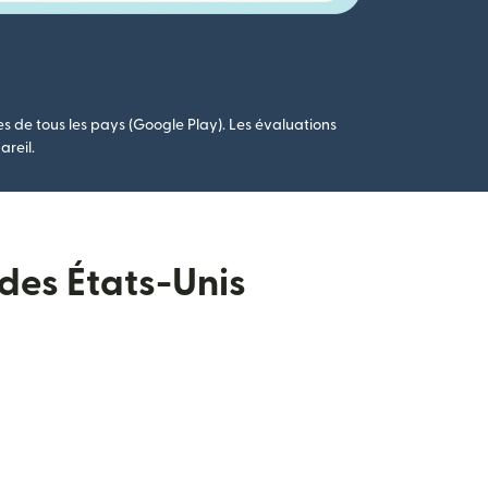
es de tous les pays (Google Play). Les évaluations
areil.
 des États-Unis