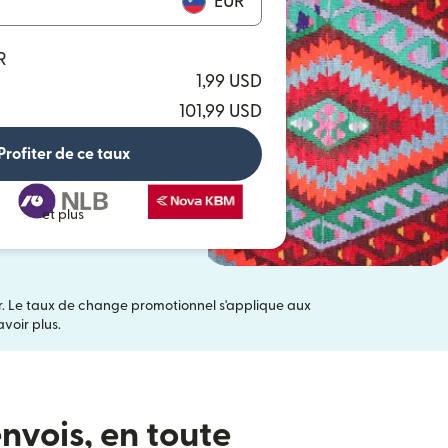
EUR
R
1,99 USD
101,99 USD
Profiter de ce taux
et plus
er. Le taux de change promotionnel s'applique aux
ans une nouvelle fenêtre)
voir plus.
nvois, en toute