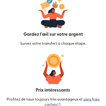
Gardez l'œil sur votre argent
Suivez votre transfert à chaque étape.
Prix intéressants
Profitez de taux toujours très avantageux et
sans frais
(s'ouvre dans une nouvelle
cachés
.