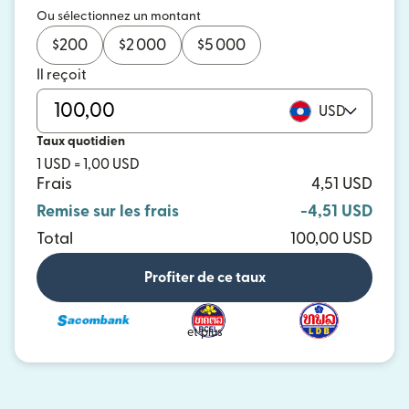
Ou sélectionnez un montant
$
200
$
2 000
$
5 000
Il reçoit
USD
Taux quotidien
1 USD = 1,00 USD
Frais
4,51 USD
Remise sur les frais
-4,51 USD
Total
100,00 USD
Profiter de ce taux
et plus