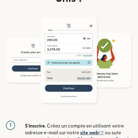
1
S'inscrire
. Créez un compte en utilisant votre
(s'ouvre dans u
adresse e-mail sur notre
site web
ou sute