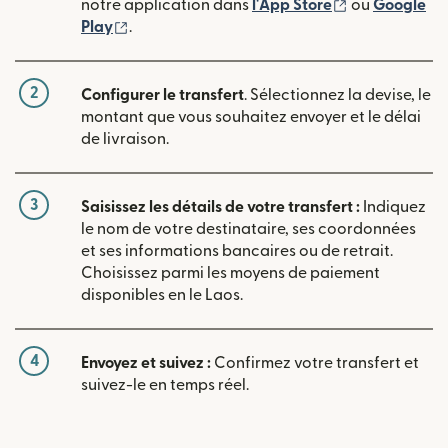
(s'ouvre dans
notre application dans
l'App Store
ou
Google
(s'ouvre dans une nouvelle fenêtre)
Play
.
2
Configurer le transfert
. Sélectionnez la devise, le
montant que vous souhaitez envoyer et le délai
de livraison.
3
Saisissez les détails de votre transfert :
Indiquez
le nom de votre destinataire, ses coordonnées
et ses informations bancaires ou de retrait.
Choisissez parmi les moyens de paiement
disponibles en le Laos.
4
Envoyez et suivez :
Confirmez votre transfert et
suivez-le en temps réel.