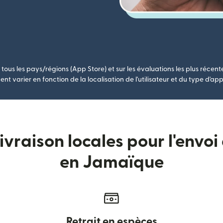
tous les pays/régions (App Store) et sur les évaluations les plus récent
nt varier en fonction de la localisation de l'utilisateur et du type d'app
vraison locales pour l'envoi
en Jamaïque
Retrait en espèces