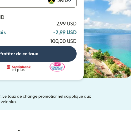
JMD
MD
2,99 USD
ais
-2,99 USD
100,00 USD
Profiter de ce taux
et plus
er. Le taux de change promotionnel s'applique aux
ns une nouvelle fenêtre)
voir plus.